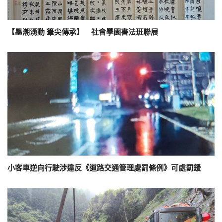
【墨潮湧動 筆尖傳承】 社會學園書法班聯展
小客車逆向行駛涉違反《道路交通管理處罰條例》可處罰鍰