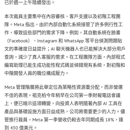
已於週一上午陸續發出。
本次裁員主要集中在內容審核、客戶支援以及初階工程團
隊。Meta 指出，由於內部自動化系統接管了許多例行性工
作，導致這些部門的需求下降。例如，其自動系統在臉書
（Facebook）、Instagram 和 WhatsApp 等平台偵測問題貼
文的準確度日益提升；AI 聊天機器人也已能解決大部分用戶
查詢，減少了真人客服的需求。在工程團隊方面，內部程式
編寫助理已能生成功能性程式碼並偵錯現有系統，對初階和
中階開發人員的職位構成壓力。
Meta 管理階層將此舉定位為策略性資源重分配，而非營運
不佳的表現。祖克柏今年稍早在公司第一季財報電話會議
上，便已暗示這項轉變，向投資人表明隨著內部 AI 工具在
產品與基礎設施方面日益成熟，公司將需要更少的人力。儘
管進行裁員，Meta 第一季營收仍較去年同期成長 18%，達
到 430 億美元。