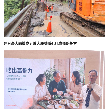
連日豪大雨造成五峰大鹿林道6.8k處道路坍方