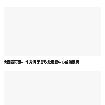
桃園豪雨釀45件災情 張善政赴應變中心坐鎮勘災