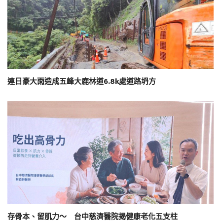
連日豪大雨造成五峰大鹿林道6.8k處道路坍方
存骨本、留肌力～ 台中慈濟醫院揭健康老化五支柱