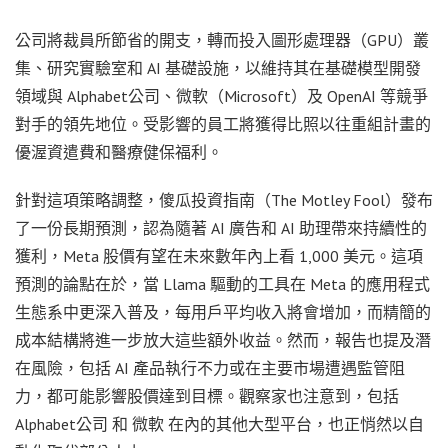
公司將裁員所節省的開支，轉而投入圖形處理器（GPU）叢
集、研究實驗室和 AI 基礎設施，以維持其在基礎模型開發
領域與 Alphabet公司、微軟（Microsoft）及 OpenAI 等競爭
對手的領先地位。受影響的員工將獲得比照以往重組計畫的
優渥資遣費和醫療健保福利。
針對這項策略調整，傻瓜投資指南（The Motley Fool）發布
了一份長期預測，認為隨著 AI 廣告和 AI 助理帶來持續性的
獲利，Meta 股價有望在未來數年內上看 1,000 美元。這項
預測的論點在於，當 Llama 驅動的工具在 Meta 的應用程式
生態系中更深入普及，每用戶平均收入將會增加，而精簡的
成本結構將進一步放大這些額外收益。然而，報告也提及潛
在風險，包括 AI 產品執行不力或在主要市場遭遇監管阻
力，都可能影響股價達到目標。觀察家也注意到，包括
Alphabet公司 和 微軟 在內的其他大型平台，也正悄然以自