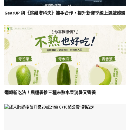
GearUP 與《逃離塔科夫》攜手合作，提升新賽季線上遊戲體驗
翻轉新吃法！農糧署推三種未熟水果消暑又營養