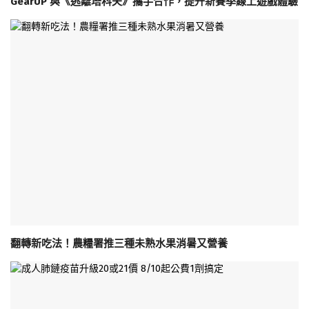
GearUP 與《逃離塔科夫》攜手合作，提升新賽季線上遊戲體驗
翻轉新吃法！農糧署推三種未熟水果消暑又營養