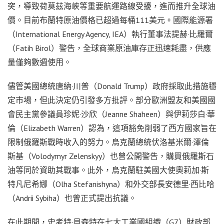
突，導致荷莫茲海峽等重要航運路線受擾，進而推升全球油
價。目前布蘭特原油價格已超過每桶111美元。國際能源署
（International Energy Agency, IEA）執行董事法提赫·比羅爾
（Fatih Birol）警告，全球商業原油庫存正迅速耗盡，供應
量僅夠數週使用。
儘管美國總統唐納·川普（Donald Trump）政府採取此措施穩
定市場，但此決定仍引發多方批評。部分歐洲盟友和美國國
會民主黨參議員珍妮·沙欣（Jeanne Shaheen）與伊莉莎白·華
倫（Elizabeth Warren）認為，這項豁免削弱了西方國家旨在
限制俄羅斯戰時收入的努力。烏克蘭總統伏洛基米爾·澤倫
斯基（Volodymyr Zelenskyy）也曾公開警告，購買俄羅斯石
油等同於資助其戰事。此外，烏克蘭駐美國大使奧莉加·斯
特凡尼希娜（Olha Stefanishyna）和外交部長安德里·西比哈
（Andrii Sybiha）也曾正式提出抗議。
在此期間，史考特·貝森特在七大工業國組織（G7）財政部