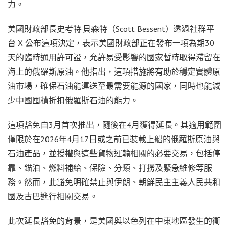
力。
美國財政部長史考特·貝森特（Scott Bessent）透過社群平
台 X 公布這項決定，表示美國財政部正在發布一項為期30
天的臨時通用許可證，允許易受影響的國家暫時取得滯留在
海上的俄羅斯原油。他指出，這項措施將有助於穩定實體原
油市場，確保石油能運送至最需要能源的國家，同時也能減
少中國囤積折扣俄羅斯石油的能力。
這項豁免自3月首次推出，隨後在4月獲得延長。其適用範圍
僅限於在2026年4月17日或之前已裝載上船的俄羅斯原油與
石油產品，並授權與這些貨物運輸相關的必要交易，包括停
靠、錨泊、燃料補給、保險、分類、打撈及緊急維修等服
務。然而，此豁免明確禁止與伊朗、朝鮮民主主義人民共和
國及古巴進行相關交易。
此次延長豁免的背景，是美國與以色列在中東地區發生的衝