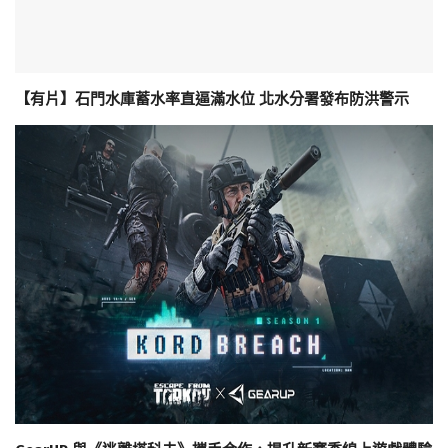
【有片】石門水庫蓄水率直逼滿水位 北水分署發布防洪警示