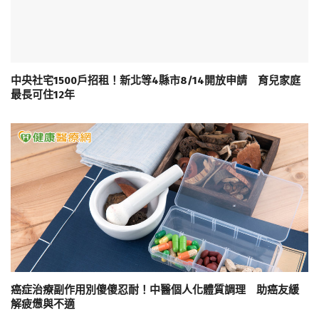
中央社宅1500戶招租！新北等4縣市8/14開放申請 育兒家庭
最長可住12年
癌症治療副作用別傻傻忍耐！中醫個人化體質調理 助癌友緩
解疲憊與不適