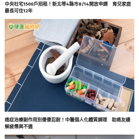
中央社宅1500戶招租！新北等4縣市8/14開放申請 育兒家庭
最長可住12年
癌症治療副作用別傻傻忍耐！中醫個人化體質調理 助癌友緩
解疲憊與不適