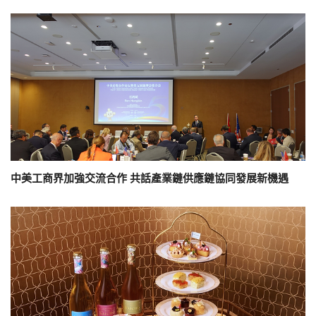
中美工商界加強交流合作 共話產業鏈供應鏈協同發展新機遇