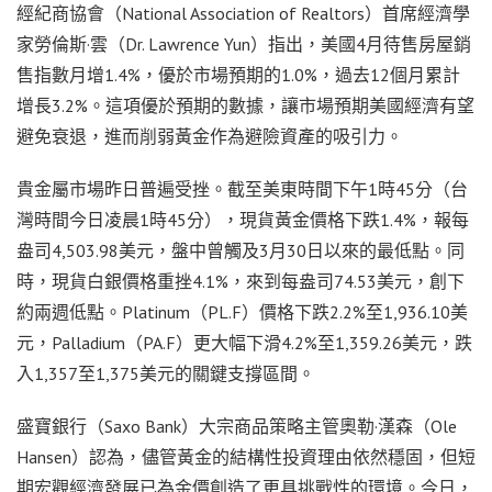
經紀商協會（National Association of Realtors）首席經濟學
家勞倫斯·雲（Dr. Lawrence Yun）指出，美國4月待售房屋銷
售指數月增1.4%，優於市場預期的1.0%，過去12個月累計
增長3.2%。這項優於預期的數據，讓市場預期美國經濟有望
避免衰退，進而削弱黃金作為避險資產的吸引力。
貴金屬市場昨日普遍受挫。截至美東時間下午1時45分（台
灣時間今日凌晨1時45分），現貨黃金價格下跌1.4%，報每
盎司4,503.98美元，盤中曾觸及3月30日以來的最低點。同
時，現貨白銀價格重挫4.1%，來到每盎司74.53美元，創下
約兩週低點。Platinum（PL.F）價格下跌2.2%至1,936.10美
元，Palladium（PA.F）更大幅下滑4.2%至1,359.26美元，跌
入1,357至1,375美元的關鍵支撐區間。
盛寶銀行（Saxo Bank）大宗商品策略主管奧勒·漢森（Ole
Hansen）認為，儘管黃金的結構性投資理由依然穩固，但短
期宏觀經濟發展已為金價創造了更具挑戰性的環境。今日，