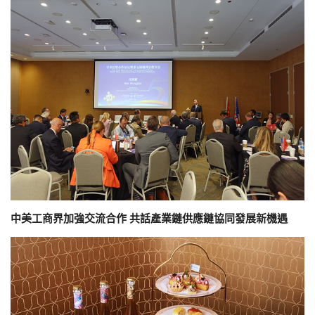
中美工商界加強交流合作 共話產業鏈供應鏈協同發展新機遇