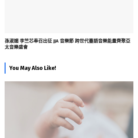
孫淑媚 李竺芯奉召出征 JJA 音樂節 跨世代臺語音樂能量齊聚亞
太音樂盛會
You May Also Like!