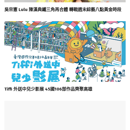
吳宗憲 Lulu 陳漢典鐵三角再合體 轉戰週末綜藝八點黃金時段
Tiffi 外送中兒少影展 45國106部作品齊聚高雄