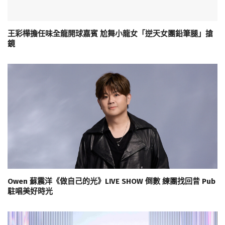
王彩樺擔任味全龍開球嘉賓 尬舞小龍女「逆天女團鉛筆腿」搶
鏡
Owen 蘇震洋《做自己的光》LIVE SHOW 倒數 練團找回昔 Pub
駐唱美好時光