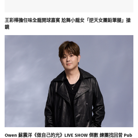
王彩樺擔任味全龍開球嘉賓 尬舞小龍女「逆天女團鉛筆腿」搶
鏡
Owen 蘇震洋《做自己的光》LIVE SHOW 倒數 練團找回昔 Pub