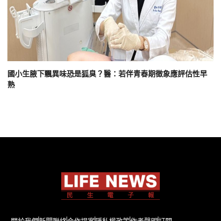
國小生腋下飄異味恐是狐臭？醫：若伴青春期徵象應評估性早
熟
關於我們
新聞聯絡
合作提案
隱私權政策
作者聲明
訂閱