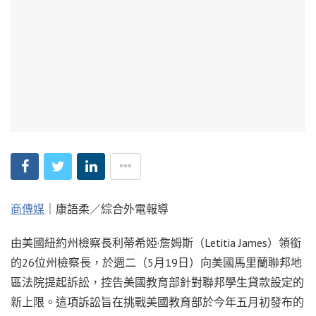
商傳媒
｜康語柔／綜合外電報導
由美國紐約州檢察長利蒂希婭·詹姆斯（Letitia James）領銜
的26位州檢察長，於週二（5月19日）向美國馬里蘭聯邦地
區法院提起訴訟，控告美國教育部針對聯邦學生貸款設定的
新上限。這項訴訟旨在挑戰美國教育部於今年五月初發布的