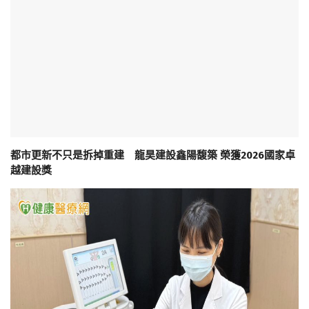
都市更新不只是拆掉重建 龍昊建設鑫陽馥築 榮獲2026國家卓
越建設獎