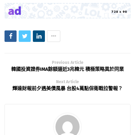
Previous Article
韓國投資證券IMA餘額逼近3兆韓元 積極策略異於同業
Next Article
輝達財報前夕遇美債風暴 台股4萬點保衛戰拉警報？