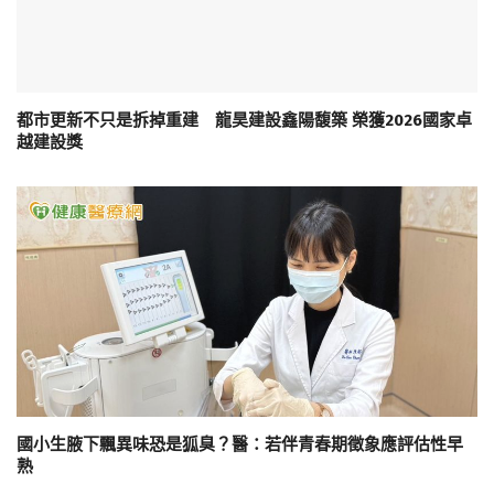
都市更新不只是拆掉重建 龍昊建設鑫陽馥築 榮獲2026國家卓
越建設獎
國小生腋下飄異味恐是狐臭？醫：若伴青春期徵象應評估性早
熟