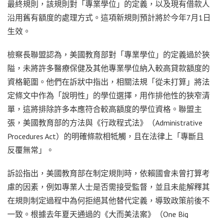
最終規則，該規則對「專業學位」的定義，以及現有借款人
沿用舊有額度的處理方式。這項新規則預計將於今年7月1日
生效。
檢察長聯盟認為，美國教育部對「專業學位」的定義過於狹
隘，未將許多醫療保健及其他專業學位納入較高貸款額度的
資格範圍。他們在訴狀中指出，相關法規「從未打算」將法
定條文中作為「說明性」的學位選擇，用作排他性的狹窄清
單，這將排除許多本應符合較高額度的學位資格。聯盟主
張，美國教育部的方法與《行政程式法》（Administrative
Procedures Act）的明確條款相牴觸，且在法律上「專斷且
反覆無常」。
訴訟指出，美國教育部在制定規則時，依賴國會未曾打算考
慮的因素，例如專業人士是否需接受監督，並且未能解釋其
在規則制定過程中為何拒絕其他替代定義，導致政策前後不
一致。根據去年夏天通過的《大而美法案》（One Big