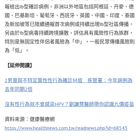
報檢出Ib型確診病例，非洲以外地區包括阿根廷、丹麥、德
國、巴基斯坦、葡萄牙、西班牙、英國、中國、印度、泰國
及新加坡等已陸續通報首次病例或持續出現Ib型社區傳播，
另由於Ib型病毒持續跨境擴散，評估具有風險性行為族群，
特別是無固定性伴侶者風險為「中」，一般民眾傳播風險則
為「低」。
【延伸閱讀】
2男曾與不特定異性性行為確診Ｍ痘 疾管署：今年病例為
去年同期2倍
沒有性行為就不會感染HPV？劉謙慧醫師帶你認識九價疫苗
資料來源：健康醫療網
https://www.healthnews.com.tw/readnews.php?id=68543