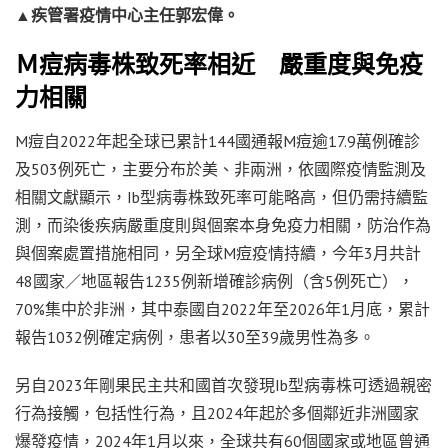
▲疾管署疫情中心主任郭宏偉。
Ｍ痘病毒株致死率相近 嚴重度與免疫
力相關
M痘自2022年起全球已累計144國通報M痘逾17.9萬例確診
及503例死亡，主要分布於美、非兩洲，依國際疫情監測及
相關文獻顯示，Ib型病毒株致死率可能略高，但仍需持續監
測，而染後疾病嚴重度則與個案本身免疫力相關，防治作為
與個案處置措施相同，另全球M痘疫情持續，今年3月共計
48國家／地區報告1235例新增確診病例（含5例死亡），
70%集中於非洲，其中泰國自2022年至2026年1月底，累計
報告1032例確定病例，患者以30至39歲男性為多。
另自2023年剛果民主共和國首次發現Ib型病毒株可透過親密
行為接觸，包括性行為，且2024年起於多個鄰近非洲國家
爆發疫情，2024年1月以來，全球共有60個國家或地區曾通