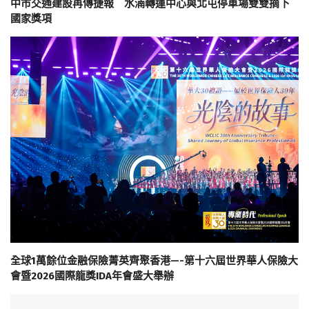
中市交通建設再傳捷報 水湳轉運中心與北屯停車場雙雙摘下
國家獎項
全球1萬餘位金融保險菁英齊聚香港—-第十六屆世界華人保險大
會暨2026國際龍獎IDA年會盛大舉辦