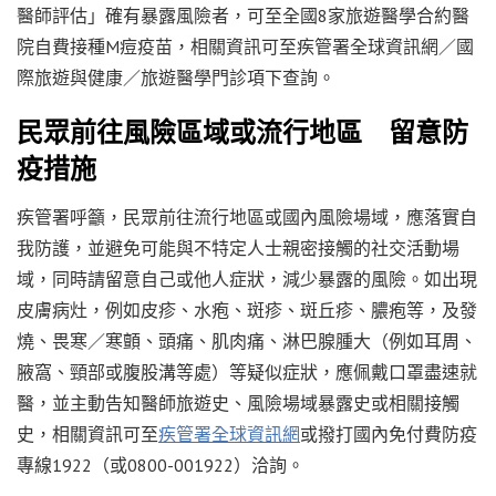
醫師評估」確有暴露風險者，可至全國8家旅遊醫學合約醫
院自費接種M痘疫苗，相關資訊可至疾管署全球資訊網／國
際旅遊與健康／旅遊醫學門診項下查詢。
民眾前往風險區域或流行地區 留意防
疫措施
疾管署呼籲，民眾前往流行地區或國內風險場域，應落實自
我防護，並避免可能與不特定人士親密接觸的社交活動場
域，同時請留意自己或他人症狀，減少暴露的風險。如出現
皮膚病灶，例如皮疹、水疱、斑疹、斑丘疹、膿疱等，及發
燒、畏寒／寒顫、頭痛、肌肉痛、淋巴腺腫大（例如耳周、
腋窩、頸部或腹股溝等處）等疑似症狀，應佩戴口罩盡速就
醫，並主動告知醫師旅遊史、風險場域暴露史或相關接觸
史，相關資訊可至
疾管署全球資訊網
或撥打國內免付費防疫
專線1922（或0800-001922）洽詢。