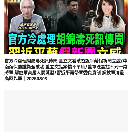
官方冷處理胡錦濤死訊傳聞 董立文看破習近平藉假新聞立威/中
南海保鑣護衛全破功 董立文指案情不單純/董軍晚宴找不到一桌
將軍 解放軍高層人間蒸發/習近平再祭軍委負責制 解放軍淪最
高壓炸藥｜20260809