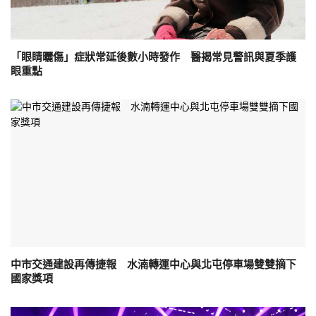
「眼睛曬傷」症狀常延後數小時發作 醫揭常見警訊與夏季護
眼重點
中市交通建設再傳捷報 水湳轉運中心與北屯停車場雙雙摘下
國家獎項