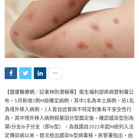
【健康醫療網／記者林則澄報導】衛生福利部疾病管制署公
布，5月新增2例M痘確定病例，其中1名為本土病例，另1名
為境外移入病例，2人皆自述曾與不特定對象有不安全性行
為，其中境外移入病例經基因分型鑑定後，確認感染型別為
第I分支Ib子分支（即Ib型），為我國自2022年起M痘列入法
定傳染病以來，首次檢出感染Ib型病毒株。疾管署指出，由