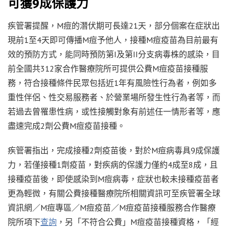
可獲9成保護力
疾管署提醒，M痘的潛伏期可長達21天，部分個案在症狀出
現前1至4天即可傳播M痘予他人，接種M痘疫苗為目前最有
效的預防方式，能同時預防第I及第II分支病毒株的感染，目
前全國共312家合作醫療院所可提供公費M痘疫苗接種服
務，符合接種條件民眾包括近1年有風險性行為者，例如多
重性伴侶、性交易服務者、於營業場所發生性行為者等，而
若過去曾罹患性病，或性接觸對象有前述任一情形者等，應
盡速完成2劑公費M痘疫苗接種。
疾管署指出，完成接種2劑疫苗後，對於M痘病毒具9成保護
力，若僅接種1劑疫苗，對疾病的保護力僅約4成至8成，且
接種疫苗後，即使感染到M痘病毒，症狀也較未接種疫苗者
更為輕微，有關公費接種醫療院所相關資訊可至疾管署全球
資訊網／M痘專區／M痘疫苗／M痘疫苗接種服務合作醫療
院所項下
查詢
，另「不符合公費」M痘疫苗接種資格，「經