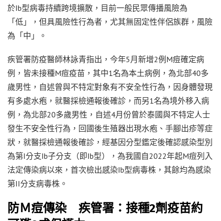
於Ib型病毒持續跨境擴散，目前一般民眾傳播風險為
「低」，但具風險性行為者，尤其無固定性伴侶族群，風險
為「中」。
疾管署防疫醫師林詠青指出，今年5月新增2例M痘確定病
例，皆未接種M痘疫苗，其中1名為本土病例，為北部40多
歲男性，自述曾與不特定對象有不安全性行為，因身體發現
有多處水疱，就醫採檢通報後確診，而另1名為境外移入病
例，為北部20多歲男性，自述4月份曾於泰國與不特定人士
發生不安全性行為，回國後生殖器出現水疱、手腳出疹等症
狀，就醫採檢通報後確診，經基因分型鑑定後確認感染型別
為第I分支Ib子分支（即Ib型），為我國自2022年起M痘列入
法定傳染病以來，首次檢出感染Ib型病毒株，其餘均為感染
第II分支病毒株。
防Ｍ痘傳染 疾管署：接種2劑疫苗約