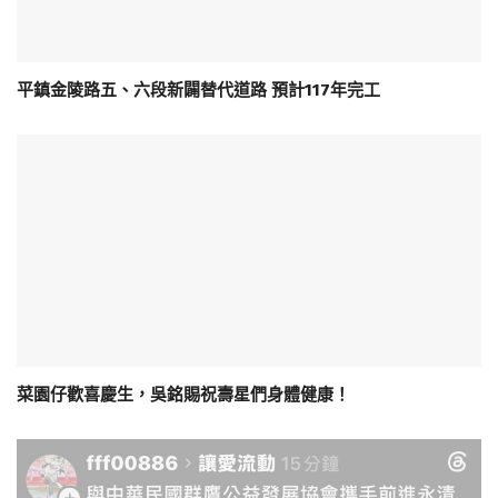
平鎮金陵路五、六段新闢替代道路 預計117年完工
菜園仔歡喜慶生，吳銘賜祝壽星們身體健康！