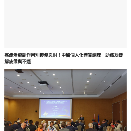
癌症治療副作用別傻傻忍耐！中醫個人化體質調理 助癌友緩
解疲憊與不適