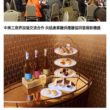
中美工商界加強交流合作 共話產業鏈供應鏈協同發展新機遇