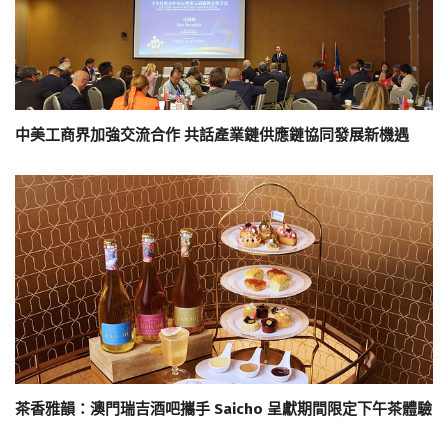
中美工商界加強交流合作 共話產業鏈供應鏈協同發展新機遇
茶香雅韻：澳門瑞吉酒吧攜手 Saicho 呈獻期間限定下午茶體驗