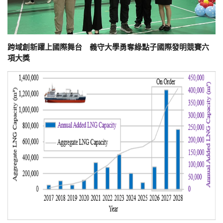
跨域創新躍上國際舞台 義守大學勇奪綠點子國際發明競賽六
項大獎