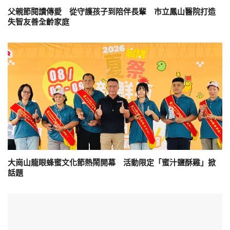
父親節閱讀傳愛 從守護孩子到陪伴長輩 市立鳳山醫院打造
失智友善全齡家庭
大崗山龍眼蜂蜜文化節熱鬧開幕 活動限定「蜜汁鹽酥雞」掀
話題