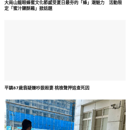
大崗山龍眼蜂蜜文化節感受夏日最夯的「蜂」潮魅力 活動限
定「蜜汁鹽酥雞」掀話題
平鎮87歲翁疑嫌吵狠殺妻 桃檢聲押追查死因