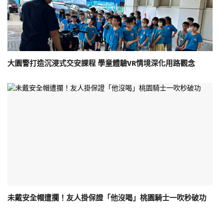
大園警打造沉浸式交安課程 學童體驗VR情境深化用路觀念
未戴安全帽遭攔！友人掛保證「他沒喝」桃園騎士一吹秒破功