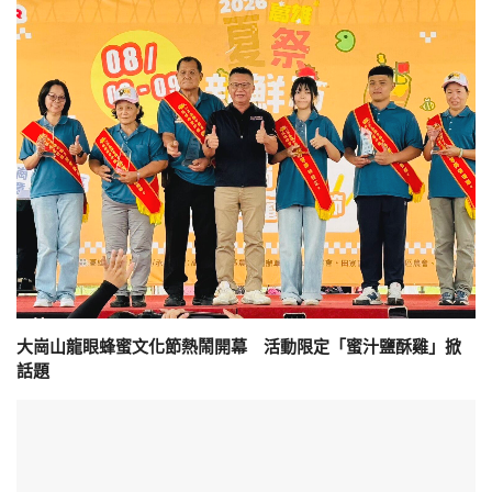
大崗山龍眼蜂蜜文化節熱鬧開幕 活動限定「蜜汁鹽酥雞」掀
話題