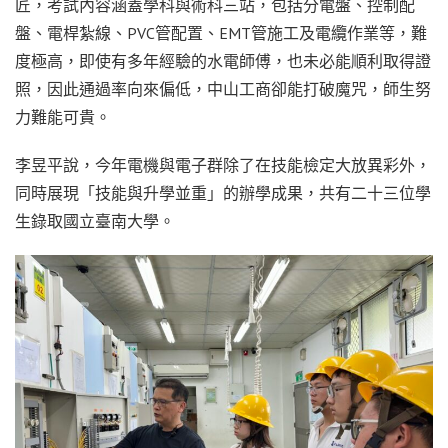
匠，考試內容涵蓋學科與術科三站，包括分電盤、控制配
盤、電桿紮線、PVC管配置、EMT管施工及電纜作業等，難
度極高，即使有多年經驗的水電師傅，也未必能順利取得證
照，因此通過率向來偏低，中山工商卻能打破魔咒，師生努
力難能可貴。
李昱平說，今年電機與電子群除了在技能檢定大放異彩外，
同時展現「技能與升學並重」的辦學成果，共有二十三位學
生錄取國立臺南大學。