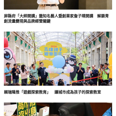
屏縣府「大師開講」邀知名藝人暨創業家詹子晴開講 解鎖青
創流量變現與品牌經營關鍵
賴瑞隆推「遊戲探索教育」 讓城市成為孩子的探索教室