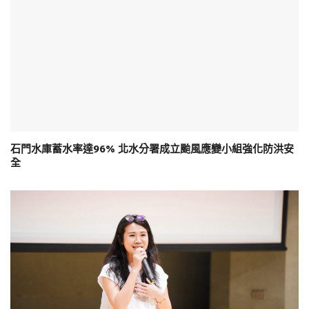
石門水庫蓄水率達96% 北水分署成立颱風應變小組強化防洪安
全