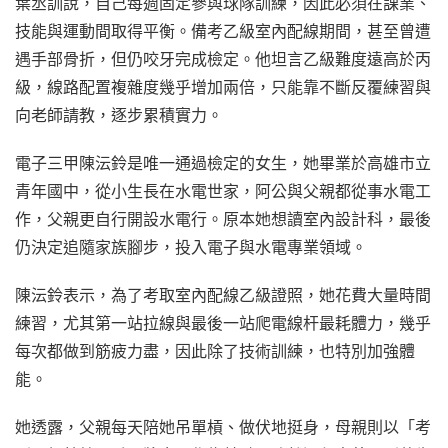
葉丞訓說，自己每週固定參與球隊訓練，因此必須在課業、
技能與運動間取得平衡。備考乙級室內配線期間，甚至曾遭
遇手部骨折，但仍咬牙完成檢定。他坦言乙級難度遠高於丙
級，線路配置複雜度幾乎增加兩倍，只能靠不斷反覆練習與
向老師請教，逐步累積實力。
電子三甲陳沄鈴是唯一通過檢定的女生，她畢業於高雄市立
青年國中，從小生長在水電世家，阿公與父親都從事水電工
作，父親更自行開設水電行。原本她想讀室內設計科，最後
仍決定追隨家族腳步，投入電子與水電專業領域。
陳沄鈴表示，為了考取室內配線乙級證照，她花費大量時間
練習，尤其第一站拉線與最後一站爬電線杆最耗體力，幾乎
每次都做到筋疲力盡，因此除了技術訓練，也特別加強體
能。
她透露，父親每天陪她吊單槓、做伏地挺身，母親則以「考