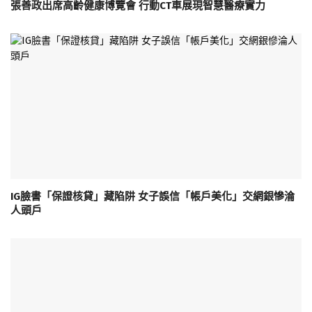
張善政出席高齡健康博覽會 行動CT車展現智慧醫療實力
IG臉書「保證核貸」藏陷阱 女子誤信「帳戶美化」交網銀慘淪
人頭戶