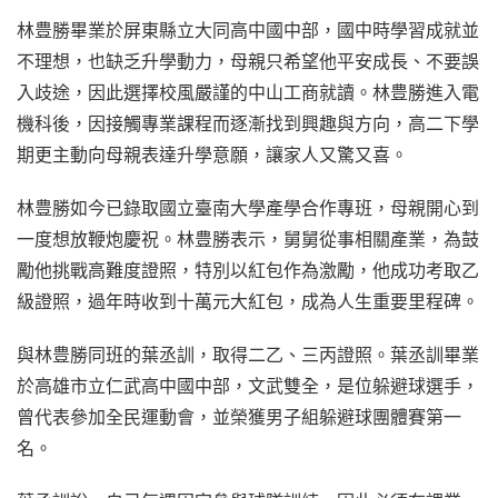
林豊勝畢業於屏東縣立大同高中國中部，國中時學習成就並
不理想，也缺乏升學動力，母親只希望他平安成長、不要誤
入歧途，因此選擇校風嚴謹的中山工商就讀。林豊勝進入電
機科後，因接觸專業課程而逐漸找到興趣與方向，高二下學
期更主動向母親表達升學意願，讓家人又驚又喜。
林豊勝如今已錄取國立臺南大學產學合作專班，母親開心到
一度想放鞭炮慶祝。林豊勝表示，舅舅從事相關產業，為鼓
勵他挑戰高難度證照，特別以紅包作為激勵，他成功考取乙
級證照，過年時收到十萬元大紅包，成為人生重要里程碑。
與林豊勝同班的葉丞訓，取得二乙、三丙證照。葉丞訓畢業
於高雄市立仁武高中國中部，文武雙全，是位躲避球選手，
曾代表參加全民運動會，並榮獲男子組躲避球團體賽第一
名。