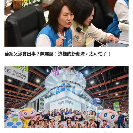
菊系又涉貪出事？陳麗娜：這樣的新潮流，太可怕了！