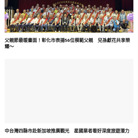
父親節最暖畫面！彰化市表揚56位模範父親 兒孫獻花共享榮
耀～
中台灣四縣市赴新加坡推廣觀光 星國業者看好深度旅遊潛力