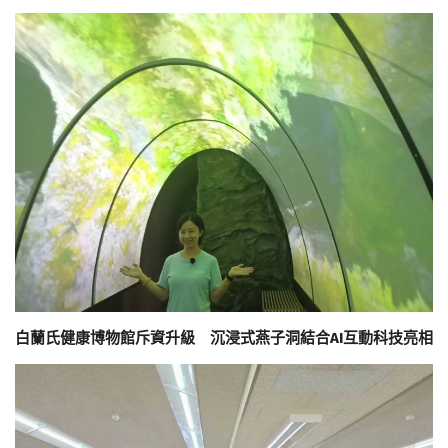
白蘭氏健康博物館斥資升級 沉浸式燕子洞結合AI互動科技亮相