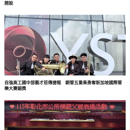
開設
自強高工國中部藝才班傳捷報 銅管五重奏勇奪新加坡國際管
樂大賽銀獎