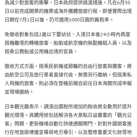
為減少對旅客的衝擊，日本政府提供過渡措施。凡在6月30
日以前完成開票的機票或海外團體旅遊行程，即便實際出境
日期在7月1日以後，仍可適用1000日圓的舊稅率。
免徵收對象包括2歲以下嬰幼兒、入境日本後24小時內再度
搭機離境的轉機旅客、船舶或航空機的執勤機組人員，以及
搭乘公務船或公用機出境的官員。
徵收方式方面，搭乘民航機或郵輪的自由行旅客與團客，將
由航空公司及旅行業者直接代收，無需另行繳納。但搭乘私
人飛機的旅客，則必須在登機前親自前往日本海關完成申報
並現場繳納。
日本觀光廳表示，調漲出國稅所增加的稅收將全數用於提升
觀光環境。具體用途包括解決各大景點日益嚴重的「觀光公
害」問題、更新機場自動化快速通關閘門、針對外國遊客進
行在地旅遊禮儀宣導與地方導引，以及整修重要文化財等地