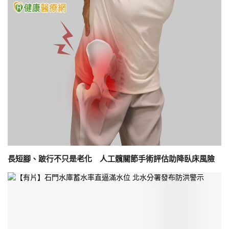
長短腳、跛行不只是老化 人工髖關節手術評估助降臥床風險