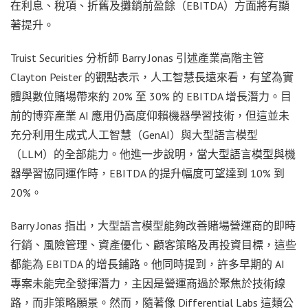
在利息、稅項、折舊及攤銷前盈餘（EBITDA）方面將有顯
著提升。
Truist Securities 分析師 Barry Jonas 引述產業高階主管
Clayton Peister 的觀點表示，人工智慧長遠來看，有望為實
體與數位賭場帶來約 20% 至 30% 的 EBITDA 增長潛力。目
前的博弈產業 AI 應用仍高度仰賴機器學習技術，但這並未
充分利用生成式人工智慧（GenAI）與大型語言模型
（LLM）的全部能力。他進一步說明，當大型語言模型與機
器學習協同運作時，EBITDA 的提升幅度可望達到 10% 到
20%。
Barry Jonas 指出，大型語言模型能夠改善賭場營運商的即時
行銷、風險管理、資產優化、顧客策略及再投資目標，這些
都能為 EBITDA 的增長鋪路。他同時提到，許多早期的 AI
專案未能完全發揮潛力，主因是營運商過於聚焦於技術線
路，而非策略願景。然而，隨著像 Differential Labs 這類公