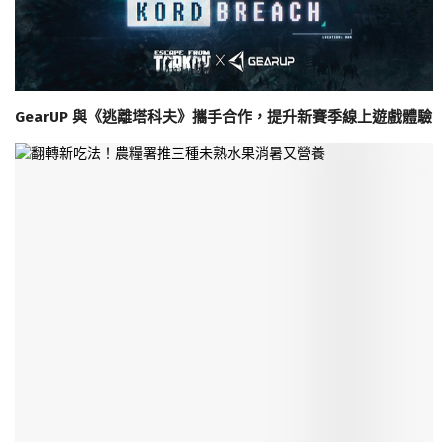
GearUP 與《逃離塔科夫》攜手合作，提升新賽季線上遊戲體驗