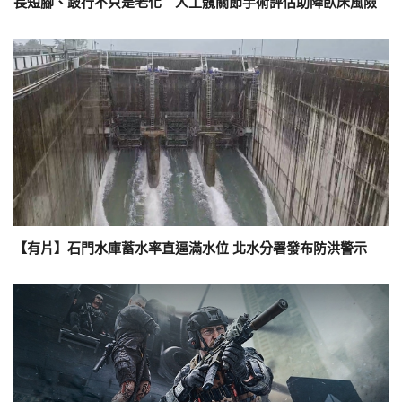
長短腳、跛行不只是老化 人工髖關節手術評估助降臥床風險
【有片】石門水庫蓄水率直逼滿水位 北水分署發布防洪警示