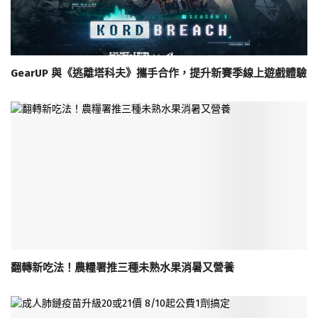
GearUP 與《逃離塔科夫》攜手合作，提升新賽季線上遊戲體驗
翻轉新吃法！農糧署推三種未熟水果消暑又營養