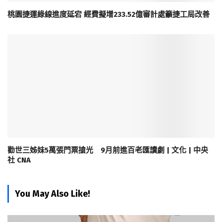
桃園捷運綠線進度延宕 經費擬增233.52億審計處籲捷工局改善
勸世三姊妹5萬張門票搶光 9月前進百老匯讀劇 | 文化 | 中央
社 CNA
You May Also Like!