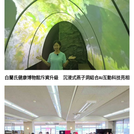
白蘭氏健康博物館斥資升級 沉浸式燕子洞結合AI互動科技亮相