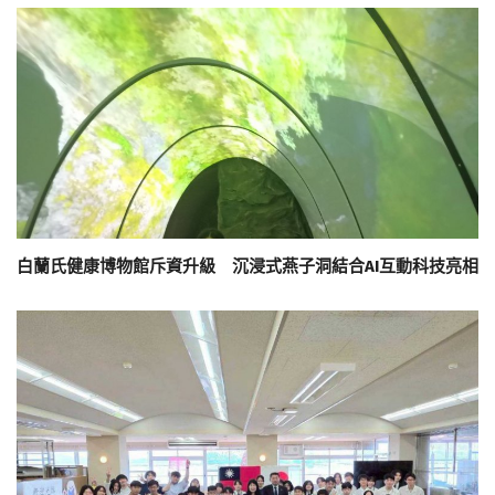
白蘭氏健康博物館斥資升級 沉浸式燕子洞結合AI互動科技亮相