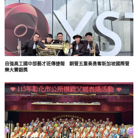
自強高工國中部藝才班傳捷報 銅管五重奏勇奪新加坡國際管
樂大賽銀獎