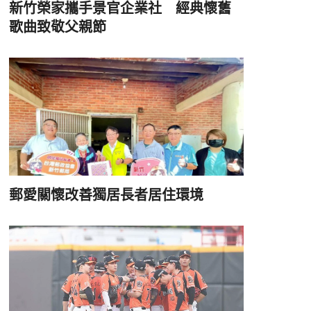
新竹榮家攜手景官企業社 經典懷舊
歌曲致敬父親節
郵愛關懷改善獨居長者居住環境