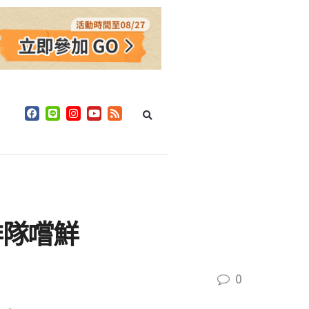
排隊嚐鮮
0