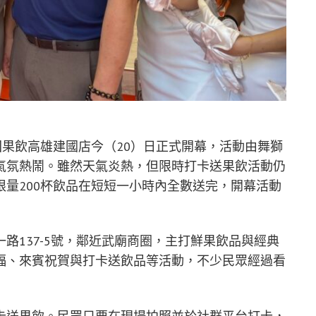
回果飲高雄建國店今（20）日正式開幕，活動由舞獅
氣氛熱鬧。雖然天氣炎熱，但限時打卡送果飲活動仍
量200杯飲品在短短一小時內全數送完，開幕活動
路137-5號，鄰近武廟商圈，主打鮮果飲品與經典
福、來賓祝賀與打卡送飲品等活動，不少民眾經過看