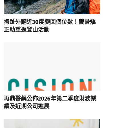
拇趾外翻近30度變回個位數！截骨矯
正助重返登山活動
再鼎醫藥公佈2026年第二季度財務業
績及近期公司進展