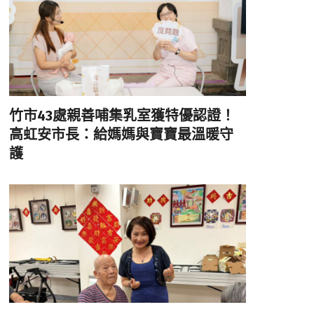
竹市43處親善哺集乳室獲特優認證！
高虹安市長：給媽媽與寶寶最溫暖守
護