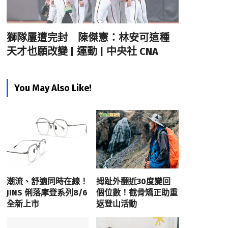
獅隊屢遭完封 陳傑憲：林安可這種
天才也願改變 | 運動 | 中央社 CNA
You May Also Like!
潮流、舒適同時在線！
拇趾外翻近30度變回
JINS 俐落摩登系列8/6
個位數！截骨矯正助重
全新上市
返登山活動