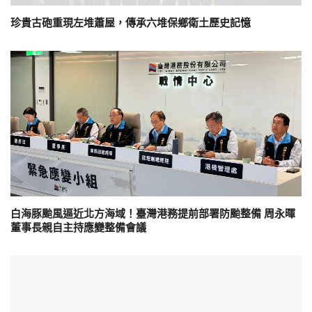
珍貴古砲重現左堆蕭屋，傳承六堆保鄉衛土歷史記憶
白海豚颱風逼近北方海域！臺灣港務提前部署防颱整備 周永暉
董事長親自主持應變整備會議