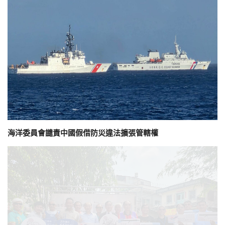
海洋委員會譴責中國假借防災違法擴張管轄權