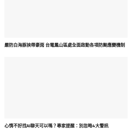
嚴防白海豚挾帶豪雨 台電鳳山區處全面啟動各項防颱應變機制
心情不好找AI聊天可以嗎？專家提醒：別忽略4大警訊