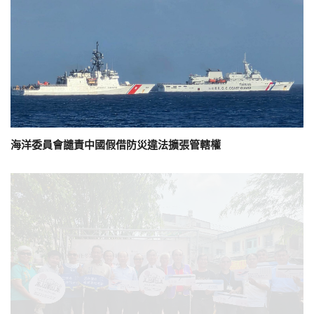
海洋委員會譴責中國假借防災違法擴張管轄權