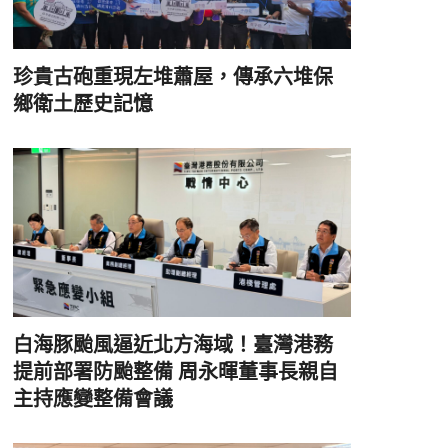
珍貴古砲重現左堆蕭屋，傳承六堆保
鄉衛土歷史記憶
白海豚颱風逼近北方海域！臺灣港務
提前部署防颱整備 周永暉董事長親自
主持應變整備會議