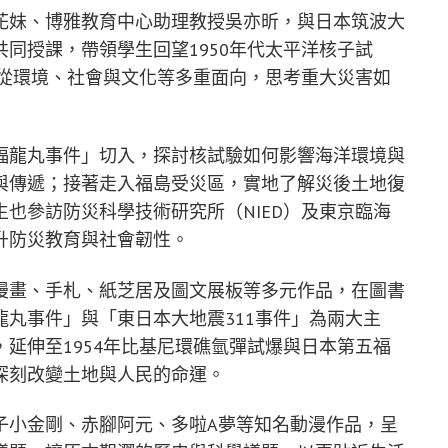
花妹、博雅教育中心助理教授吳亦昕，與日本筑波大
同授課，帶領學生回望1950年代太平洋核子試
，從環境、社會與文化等多重面向，思考重大災害如
福龍丸事件」切入，探討核試驗如何影響海洋環境與
與傳遞；接著走入福島受災區，實地了解災後土地復
也參訪防災科學技術研究所（NIED）及東京臨海
升防災教育與社會韌性。
漫畫、手札、紙芝居及圖文展板等多元作品，在圖書
丸事件」與「東日本大地震311事件」為兩大主
延伸至1954年比基尼環礁氫彈試爆與日本第五福
深刻改變土地與人民的命運。
子小金剛、赤腳阿元、多啦A夢等知名動漫作品，呈