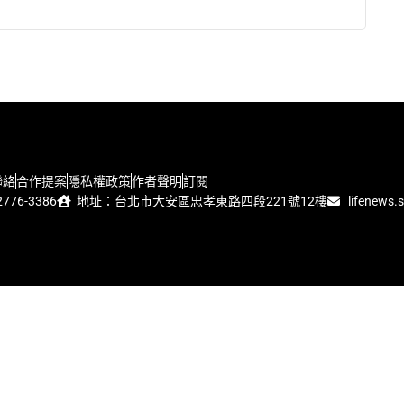
聯絡
合作提案
隱私權政策
作者聲明
訂閱
776-3386
地址：台北市大安區忠孝東路四段221號12樓
lifenews.