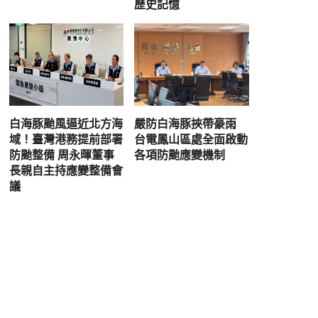
歷史記憶
白海豚颱風逼近北方海
嚴防白海豚挾帶豪雨
域！臺灣港務提前部署
台電鳳山區處全面啟動
防颱整備 周永暉董事
各項防颱應變機制
長親自主持應變整備會
議