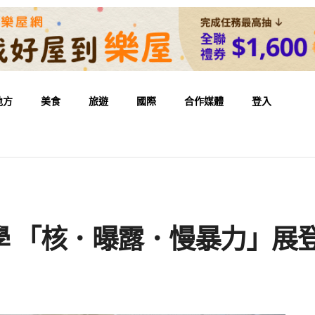
地方
美食
旅遊
國際
合作媒體
登入
學 「核．曝露．慢暴力」展