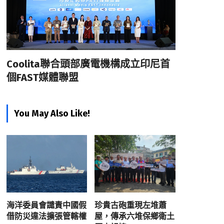
Coolita聯合頭部廣電機構成立印尼首
個FAST媒體聯盟
You May Also Like!
海洋委員會譴責中國假
珍貴古砲重現左堆蕭
借防災違法擴張管轄權
屋，傳承六堆保鄉衛土