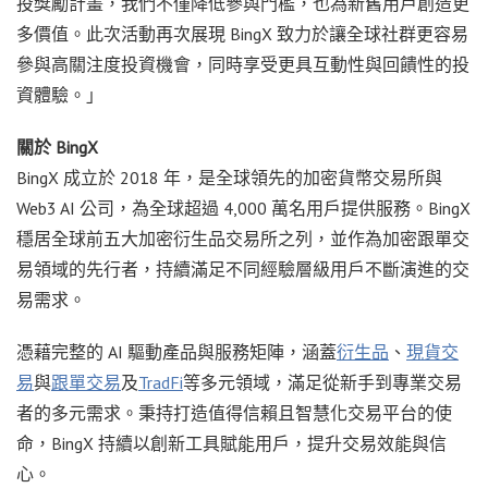
投獎勵計畫，我們不僅降低參與門檻，也為新舊用戶創造更
多價值。此次活動再次展現 BingX 致力於讓全球社群更容易
參與高關注度投資機會，同時享受更具互動性與回饋性的投
資體驗。」
關於 BingX
BingX 成立於 2018 年，是全球領先的加密貨幣交易所與
Web3 AI 公司，為全球超過 4,000 萬名用戶提供服務。BingX
穩居全球前五大加密衍生品交易所之列，並作為加密跟單交
易領域的先行者，持續滿足不同經驗層級用戶不斷演進的交
易需求。
憑藉完整的 AI 驅動產品與服務矩陣，涵蓋
衍生品
、
現貨交
易
與
跟單交易
及
TradFi
等多元領域，滿足從新手到專業交易
者的多元需求。秉持打造值得信賴且智慧化交易平台的使
命，BingX 持續以創新工具賦能用戶，提升交易效能與信
心。