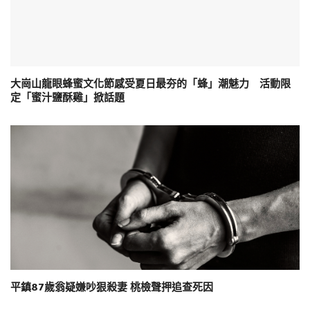
大崗山龍眼蜂蜜文化節感受夏日最夯的「蜂」潮魅力 活動限
定「蜜汁鹽酥雞」掀話題
平鎮87歲翁疑嫌吵狠殺妻 桃檢聲押追查死因