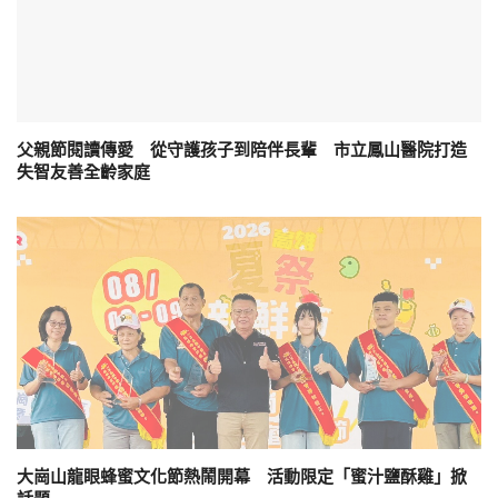
父親節閱讀傳愛 從守護孩子到陪伴長輩 市立鳳山醫院打造
失智友善全齡家庭
大崗山龍眼蜂蜜文化節熱鬧開幕 活動限定「蜜汁鹽酥雞」掀