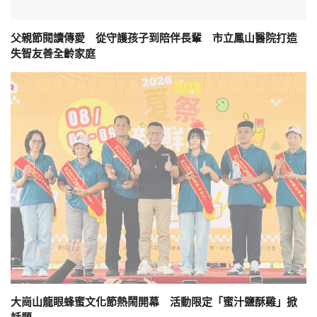
父親節閱讀傳愛 從守護孩子到陪伴長輩 市立鳳山醫院打造
失智友善全齡家庭
大崗山龍眼蜂蜜文化節熱鬧開幕 活動限定「蜜汁鹽酥雞」掀