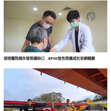
部桃醫院揭失智照護缺口 BPSD急性照護成社安網關鍵