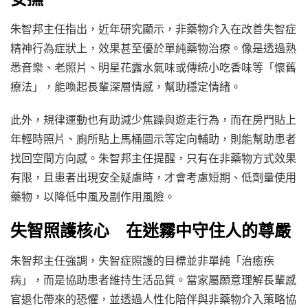
朱智邦主任指出，近年研究顯示，非藥物介入在改善失智症
精神行為症狀上，效果甚至優於單純藥物治療。像是透過熟
悉音樂、老照片、明星花露水氣味或傳統小吃香味等「懷舊
療法」，能喚起長輩深層情感，幫助穩定情緒。
此外，規律運動也有助減少焦躁與遊走行為，而在房門貼上
年輕時照片、廁所貼上馬桶圖示等定向輔助，則能幫助患者
找回空間方向感。朱智邦主任提醒，只有在非藥物方式效果
有限，且患者出現安全疑慮時，才會考慮短期、低劑量使用
藥物，以降低中風及副作用風險。
失智照護核心 在迷霧中守住人的尊嚴
朱智邦主任強調，失智症照護的目標並非單純「治癒疾
病」，而是協助患者維持生活品質。當家屬願意理解長輩感
官退化帶來的恐懼，並透過人性化陪伴與非藥物介入策略協