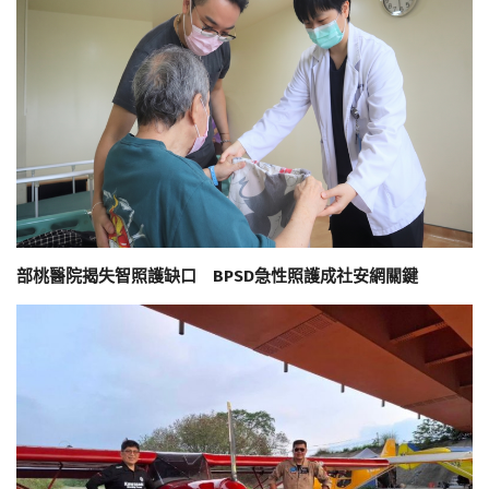
部桃醫院揭失智照護缺口 BPSD急性照護成社安網關鍵