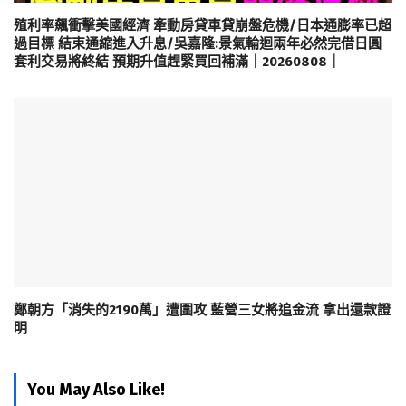
殖利率飆衝擊美國經濟 牽動房貸車貸崩盤危機/日本通膨率已超
過目標 結束通縮進入升息/吳嘉隆:景氣輪迴兩年必然完借日圓
套利交易將終結 預期升值趕緊買回補滿｜20260808｜
鄭朝方「消失的2190萬」遭圍攻 藍營三女將追金流 拿出還款證
明
You May Also Like!