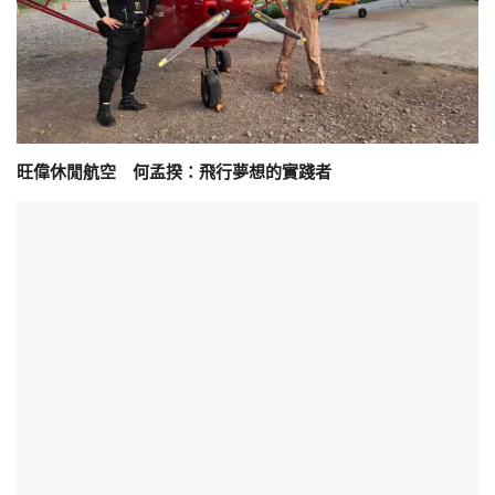
旺偉休閒航空 何孟揆：飛行夢想的實踐者