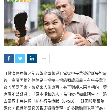
【健康醫療網／記者黃奕寧報導】當家中長輩被診斷失智症
後，家屬面對的往往是一場接一場的照護風暴。有些長輩半
夜吵著要回家、懷疑家人偷東西，甚至對親人惡言相向，讓
家屬不禁疑惑：「原本溫和的人，為何變得如此陌生？」過
去醫界多將這類「精神行為症狀（BPSD）」歸因於腦細胞
退化，但近年研究與臨床觀察發現，許多躁動與攻擊行為，