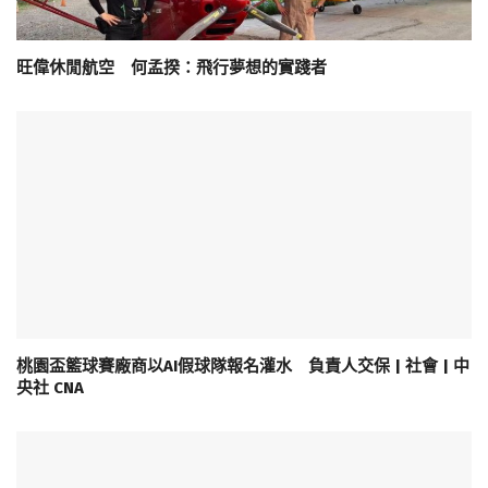
旺偉休閒航空 何孟揆：飛行夢想的實踐者
桃園盃籃球賽廠商以AI假球隊報名灌水 負責人交保 | 社會 | 中
央社 CNA