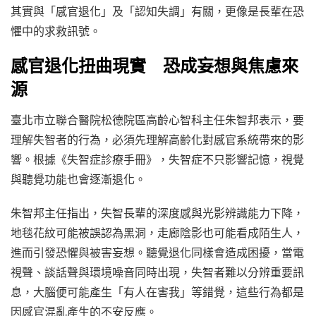
其實與「感官退化」及「認知失調」有關，更像是長輩在恐
懼中的求救訊號。
感官退化扭曲現實 恐成妄想與焦慮來
源
臺北市立聯合醫院松德院區高齡心智科主任朱智邦表示，要
理解失智者的行為，必須先理解高齡化對感官系統帶來的影
響。根據《失智症診療手冊》，失智症不只影響記憶，視覺
與聽覺功能也會逐漸退化。
朱智邦主任指出，失智長輩的深度感與光影辨識能力下降，
地毯花紋可能被誤認為黑洞，走廊陰影也可能看成陌生人，
進而引發恐懼與被害妄想。聽覺退化同樣會造成困擾，當電
視聲、談話聲與環境噪音同時出現，失智者難以分辨重要訊
息，大腦便可能產生「有人在害我」等錯覺，這些行為都是
因感官混亂產生的不安反應。