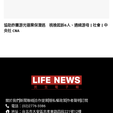
協助詐團游光德棄保潛逃 桃檢起訴6人、通緝游母 | 社會 | 中
央社 CNA
關於我們
新聞聯絡
合作提案
隱私權政策
作者聲明
訂閱
電話：(02)2776-3386
地址：台北市大安區忠孝東路四段221號12樓