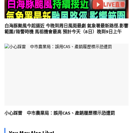
白海豚颱風今起逼近 今晚到周日風雨最劇 氣象署最新路徑.影響
範圍/陸警時機 馬祖機會最高 預計今天（8日）晚到9日上午
小心踩雷 中市農業局：誤用CAS、產銷履歷標示恐遭罰