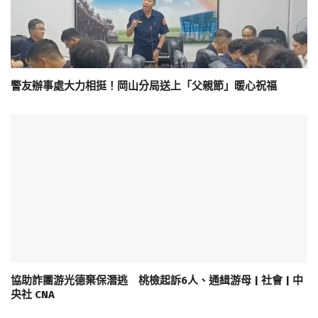
警友辦事處大力相挺！岡山分局送上「父親節」暖心祝福
協助詐團游光德棄保潛逃 桃檢起訴6人、通緝游母 | 社會 | 中
央社 CNA