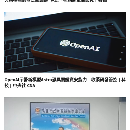
大拇指痛到無法拿鍋鏟 竟是「拇指腕掌關節炎」惹禍
OpenAI示警新模型Astra恐具關鍵資安能力 收緊研發管控 | 科
技 | 中央社 CNA