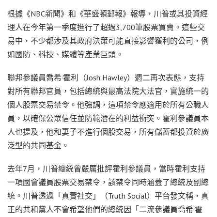
根據《NBC新聞》和《華盛頓郵報》報導，川普或其投資經
理人在今年第一季度進行了超過3,700筆股票買賣。這些交
易中，不少都涉及其政府決策可能直接影響獲利的公司，例
如國防、科技、媒體等產業巨頭。
聯邦參議員喬希·霍利（Josh Hawley）週二再次表態，支持
對所有聯邦官員，包括總統與最高法院大法官，實施統一的
個人股票交易禁令。他強調，這項禁令應適用於所有公職人
員，以確保公眾信任並防範潛在的利益衝突。霍利參議員本
人也提及，他和妻子不進行個股交易，所有儲蓄都投資於廣
泛型的共同基金。
去年7月，川普總統曾嚴厲批評霍利參議員，當時霍利支持
一項國會議員股票交易禁令，該禁令同時涵蓋了總統及副總
統。川普透過「真實社交」（Truth Social）平台發文稱，真
正的共和黨人不會希望他們的總統因「二流參議員喬希·霍