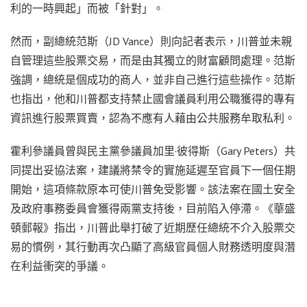
利的一時興起」而被「針對」。
然而，副總統范斯（JD Vance）則向記者表示，川普並未親
自管理這些股票交易，而是由其獨立的財富顧問處理。范斯
強調，總統是個成功的商人，並非自己進行這些操作。范斯
也指出，他和川普都支持禁止國會議員利用公職獲得的專有
資訊進行股票買賣，認為不應有人藉由公共服務牟取私利。
霍利參議員曾與民主黨參議員加里·彼得斯（Gary Peters）共
同提出妥協法案，建議將禁令的實施延遲至官員下一個任期
開始，這項條款原本可使川普免受影響。該法案在國土安全
及政府事務委員會獲得兩黨支持後，目前陷入停滯。《華盛
頓郵報》指出，川普此舉打破了近期歷任總統不介入股票交
易的慣例，其行動再次凸顯了高級官員個人財務透明度與潛
在利益衝突的爭議。