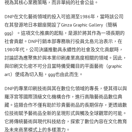
視為其核心業務策略，而非單純的社會公益。
DNP在文化藝術領域的投入可追溯至1986年，當時該公司
在其發源地日本銀座開設了Ginza Graphic Gallery（簡稱
ggg）。這項文化推廣的起點，是源於將其作為一項長期的
社會貢獻。DNP行銷本部專務執行役員北島元治表示，在
1980年代，公司決議推動具永續性的社會及文化貢獻時，
討論認為應聚焦於與本業印刷產業高度相關的領域。因此，
與印刷文化密不可分且當時備受矚目的平面藝術（graphic
art）便成為切入點，ggg也由此而生。
DNP的專業印刷技術與其在數位化領域的專長，使其得以與
羅浮宮等國際頂級文化機構合作，進行高階藝術品數位典
藏。這類合作不僅有助於珍貴藝術品的長期保存，更透過數
位技術賦予藝術品全新的呈現形式與觸及全球觀眾的可能。
它將傳統藝術與現代科技結合，探索了數位內容在文化教育
及未來商業模式上的多樣潛力。