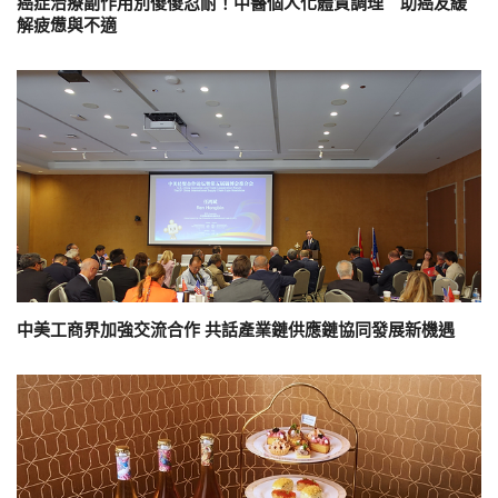
癌症治療副作用別傻傻忍耐！中醫個人化體質調理 助癌友緩
解疲憊與不適
中美工商界加強交流合作 共話產業鏈供應鏈協同發展新機遇