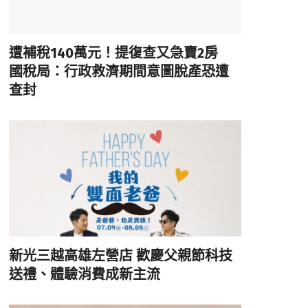
遭補稅140萬元！提復查又急賣2房
國稅局：行政救濟期間意圖脫產恐遭
查封
新光三越高雄左營店 歡慶父親節科技
送禮、體驗消費成新主流