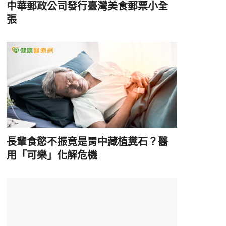
中華郵政公司發行臺灣美食郵票小全
張
長輩食慾不振竟是胃中藏植糞石？醫
用「可樂」化解危機