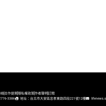
聯絡
合作提案
隱私權政策
作者聲明
訂閱
776-3386
地址：台北市大安區忠孝東路四段221號12樓
lifenews.