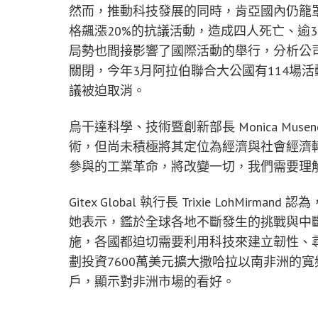
然而，推動科技發展的同時，肯亞國內仍籠
格飆漲20%的抗議活動，造成四人死亡、逾3
局勢也間接影響了國際活動的舉行，分析公司 North
關閉，今年3月阿拉伯聯合大公國有114場
議被迫取消。
烏干達科學、技術暨創新部長 Monica Muse
術，但尚未積極將其定位為經濟與社會經濟
參與的工業革命，將改變一切，我們需要理
Gitex Global 執行長 Trixie Loh
她表示，鑑於全球各地不斷發生的挑戰與中
施，各國都迫切需要利用科技來建立韌性、尋求
劃投資7600萬美元擴大撒哈拉以南非洲的寬
戶，顯示對非洲市場的看好。