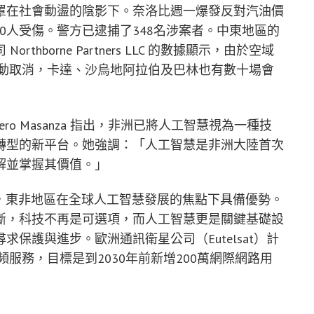
罩在社會動盪的陰影下。奈洛比週一爆發反對汽油價
0人受傷。警方已逮捕了348名涉案者。中東地區的
borne Partners LLC 的數據顯示，由於空域
活動取消，卡達、沙烏地阿拉伯及巴林也有數十場會
nero Masanza 指出，非洲已將人工智慧視為一種技
轉型的新平台。她強調：「人工智慧是非洲大陸首次
解並掌握其價值。」
Mirmand 認為，東非地區在全球人工智慧發展的焦點下具備優勢。
斷，科技不再是可選項，而人工智慧更是關鍵基礎設
保護與進步。歐洲通訊衛星公司（Eutelsat）計
頻服務，目標是到2030年前新增200萬網際網路用