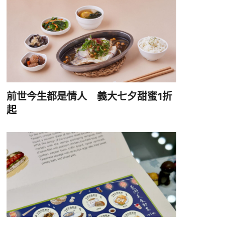
前世今生都是情人 義大七夕甜蜜1折
起