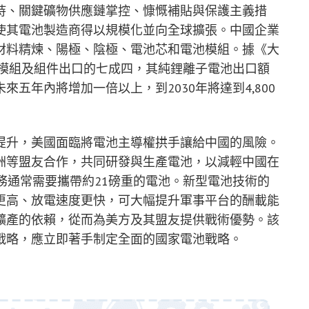
持、關鍵礦物供應鏈掌控、慷慨補貼與保護主義措
使其電池製造商得以規模化並向全球擴張。中國企業
材料精煉、陽極、陰極、電池芯和電池模組。據《大
池模組及組件出口的七成四，其純鋰離子電池出口額
五年內將增加一倍以上，到2030年將達到4,800
提升，美國面臨將電池主導權拱手讓給中國的風險。
洲等盟友合作，共同研發與生產電池，以減輕中國在
務通常需要攜帶約21磅重的電池。新型電池技術的
更高、放電速度更快，可大幅提升軍事平台的酬載能
礦產的依賴，從而為美方及其盟友提供戰術優勢。該
戰略，應立即著手制定全面的國家電池戰略。