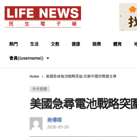
熱門
生活
文教
健康
娛樂
體育
會員({username})
Home
美國急尋電池戰略突圍 抗衡中國供應鏈主導
合作媒體
美國急尋電池戰略突圍
商傳媒
2026-05-20