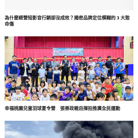
為什麼經營短影音行銷卻沒成效？揭密品牌定位模糊的 3 大致
命傷
幸福桃園兒童羽球夏令營 張善政親自揮拍推廣全民運動