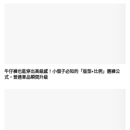
牛仔褲也能穿出高級感！小個子必知的「版型×比例」選褲公
式，普通單品瞬間升級