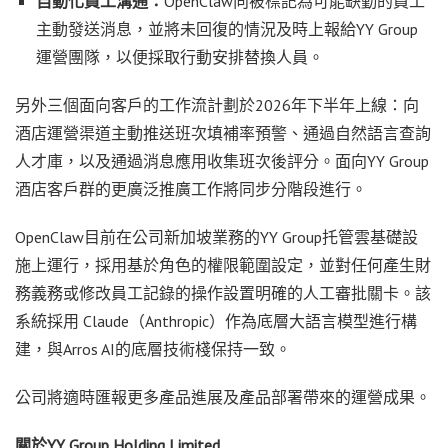
自動化員工溝通：
OpenClaw向被標記為可能缺勤的員工
主動發送消息，並將未回復的情況及時上報給YY Group
運營團隊，以便採取行動安排替換人員。
另外三個面向客戶的工作流計劃於
2026年下半年上線：向
酒店運營渠道主動推送班次填補率預警、通過自然語言查詢
人才庫，以及通過消息應用收集班次後評分。面向YY Group
酒店客戶群的更廣泛推廣工作將同步分階段進行。
OpenClaw目前在公司新加坡業務的YY Group托管雲基礎設
施上運行，採用基於角色的權限範圍設定，並對任何產生財
務義務或修改員工記錄的操作設置明確的人工審批關卡。該
系統採用 Claude（Anthropic）作為底層大語言模型進行構
建，與Arros AI的底層技術棧保持一致。
公司將適時匯報更多產品進展及產品部署帶來的運營成果。
關於
YY Group Holding Limited