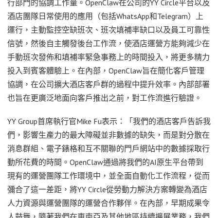
行部門的協調工作量。OpenClaw在公司的YY Circle平台以及
酒店團隊日常使用的應用（包括WhatsApp和Telegram）上
運行，主動監控空缺班次、班次填補率缺口以及員工可靠性
信號，然後自主觸發後台工作流，使酒店運營方能夠減少在
手動班次發佈和填補率緊急事務上的時間投入，將更多精力
投入到賓客體驗上。在內部，OpenClaw旨在簡化客戶管理
協調，在公司擴大酒店客戶群的過程中提升效率。內部部署
也旨在更廣泛地面向客戶推出之前，對工作流進行驗證。
YY Group首席執行官Mike Fu表示：「我們的酒店客戶告訴我
們，影響生產力的最大障礙並非數據的缺失，而是對分散在
消息群組、電子錶格和互不關聯的門戶網站中的數據採取行
動所花費的時間。OpenClaw通過將我們的AI原生平台帶到
現有的運營團隊工作環境中，並全面自動化工作流程，從而
彌合了這一差距，將YY Circle從勞動力解決方案轉變為酒店
人力資源與運營團隊的運營合作夥伴。在內部，早期成果令
人鼓舞，隨著我們在東南亞及其他地區持續擴展業務，我們