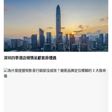
深圳四季酒店傾情呈獻套房禮遇