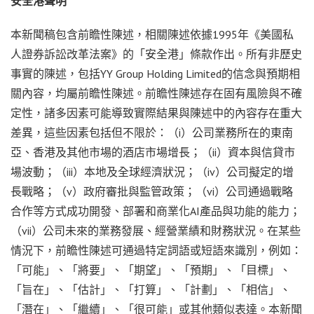
安全港聲明
本新聞稿包含前瞻性陳述，相關陳述依據
1995年《美國私
人證券訴訟改革法案》的「安全港」條款作出。所有非歷史
事實的陳述，包括YY Group Holding Limited的信念與預期相
關內容，均屬前瞻性陳述。前瞻性陳述存在固有風險與不確
定性，諸多因素可能導致實際結果與陳述中的內容存在重大
差異，這些因素包括但不限於：（i）公司業務所在的東南
亞、香港及其他市場的酒店市場增長；（ii）資本與信貸市
場波動；（iii）本地及全球經濟狀況；（iv）公司擬定的增
長戰略；（v）政府審批與監管政策；（vi）公司通過戰略
合作等方式成功開發、部署和商業化AI產品與功能的能力；
（vii）公司未來的業務發展、經營業績和財務狀況。在某些
情況下，前瞻性陳述可通過特定詞語或短語來識別，例如：
「可能」、「將要」、「期望」、「預期」、「目標」、
「旨在」、「估計」、「打算」、「計劃」、「相信」、
「潛在」、「繼續」、「很可能」或其他類似表達。本新聞