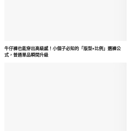
牛仔褲也能穿出高級感！小個子必知的「版型×比例」選褲公
式，普通單品瞬間升級