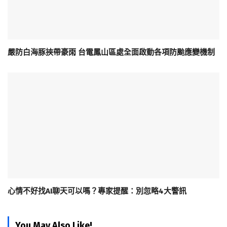
嚴防白海豚挾帶豪雨 台電鳳山區處全面啟動各項防颱應變機制
心情不好找AI聊天可以嗎？專家提醒：別忽略4大警訊
You May Also Like!