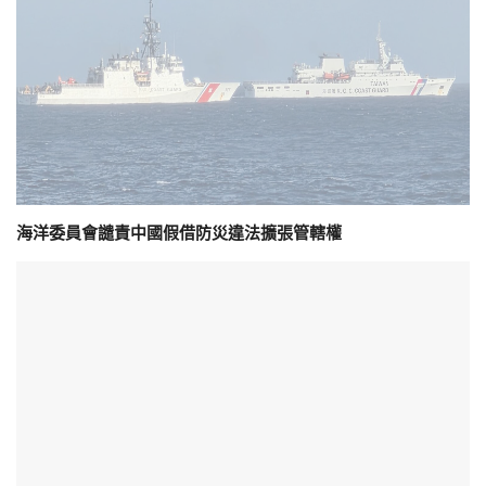
海洋委員會譴責中國假借防災違法擴張管轄權