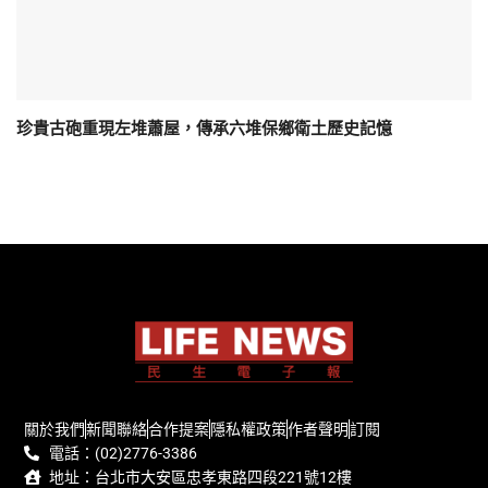
珍貴古砲重現左堆蕭屋，傳承六堆保鄉衛土歷史記憶
關於我們
新聞聯絡
合作提案
隱私權政策
作者聲明
訂閱
電話：(02)2776-3386
地址：台北市大安區忠孝東路四段221號12樓