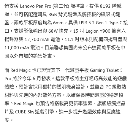
們支援 Lenovo Pen Pro (第二代) 觸控筆，提供 8192 階感
壓，並可搭配選購具 RGB 背光鍵盤與觸控板的磁吸式鍵
盤。兩款平板厚度均為 6mm，具備 USB 3.2 Gen 1 Type-C 接
口，支援影像輸出與 68W 快充。13 吋 Legion Y900 擁有六
揚聲器與 12,700 mAh 電池，11.1 吋版本則配備四揚聲器與
11,000 mAh 電池。目前聯想集團尚未公布這兩款平板在中
國以外市場的銷售計畫。
而 Red Magic 也已證實其下一代遊戲平板 Gaming Tablet 5
Pro 將於今年 6 月發表。這款平板將主打輕巧高效能的遊戲
體驗，預計會採用獨特的透明機身設計，並整合 PC 級散熱
材料與先進的內部散熱方案，以確保長時間遊戲的穩定幀
率。Red Magic 也預告將搭載高更新率螢幕、旗艦級觸控晶
片及 CUBE Sky 遊戲引擎，進一步提升遊戲效能與反應速
度。