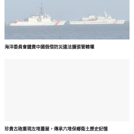
海洋委員會譴責中國假借防災違法擴張管轄權
珍貴古砲重現左堆蕭屋，傳承六堆保鄉衛土歷史記憶