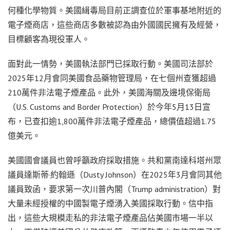
何種化學物質。美國緝毒局目前正調查位於軍事基地附近的
電子煙商店，這些商店多數被認為由外國國民擁有及經營，
目標顧客為現役軍人。
面對此一情勢，美國執法部門已採取行動。美國司法部於
2025年12月會同美國食品藥物管理局，在七個州查獲超過
210萬件非法電子煙產品。此外，美國海關及邊境保衛局
（U.S. Customs and Border Protection）於今年5月13日宣
布，已查扣逾1,800萬件非法電子煙產品，總價值超過1.75
億美元。
美國國會議員也曾呼籲政府採取措施。共和黨南達科塔州眾
議員達斯蒂·約翰遜（Dusty Johnson）在2025年3月會同其他
議員致函，要求第一次川普內閣（Trump administration）對
大量未經授權的中國製電子煙湧入美國採取行動。信中指
出，這些大規模走私的非法電子煙產品佔美國市場一半以