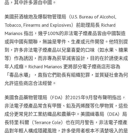
品，其中許多源自中國。
美國菸酒槍炮及爆裂物管理局（U.S. Bureau of Alcohol,
Tobacco, Firearms and Explosives）前助理局長 Richard
Marianos 指出，幾乎100%的非法電子煙產品皆由中國製造
或與中國有關聯，無論是零件、生產或元件開發。他特別提
到，許多非法電子煙產品以兒童喜愛的口味（如水果、糖果
等）作為誘因，而非專為菸草減害設計，目的在於誘使未成
年人成癮。Richard Marianos 更將部分電子煙商店形容為
「毒品水壩」，直指它們助長有組織犯罪，並質疑社會為何
允許這些商店合法經營。
美國食品藥物管理局（FDA）於2025年9月發布聲明指出，
非法電子煙產品常含有甲醛、鉛及丙烯醛等化學物質，這些
成分更常見於工業紡織品和農藥中。美國緝毒局（DEA）局
長特里·科爾（Terrance Cole）也在同月警告，非法電子煙產
品對年輕人構成隱藏風險，許多使用者根本不清楚吸入的是