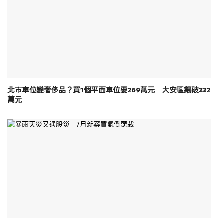
北市車位變奢侈品？買1個平面車位要269萬元 大安區飆破332
萬元