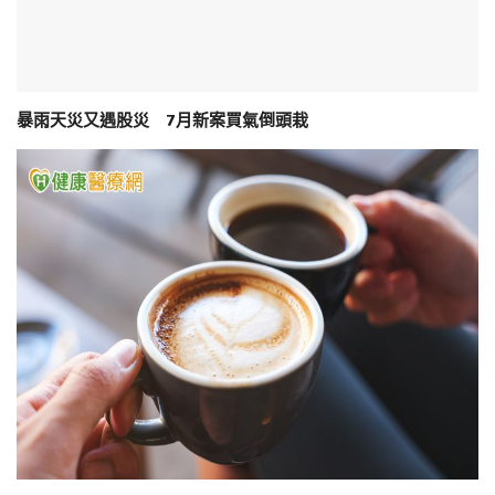
暴雨天災又遇股災 7月新案買氣倒頭栽