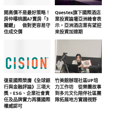
開高價不是最好策略！
Questex旗下國際酒店
房仲曝桃園A7賣房「3
業投資論壇亞洲峰會表
關鍵」 做對更容易守
示，亞洲酒店業有望迎
住成交價
來投資加速期
復星國際榮膺《全球銀
竹美館辦理社區UP培
行與金融評論》三項大
力工作坊 從樂團故事
獎，ESG、企業社會責
到多元文化陪伴社區團
任及品牌實力再獲國際
隊拓展地方實踐視野
權威認可