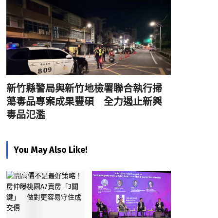
新竹縣警局與新竹地檢署聯合執行掃
蕩毒品專案成果豐碩 全力遏止新興
毒品氾濫
You May Also Like!