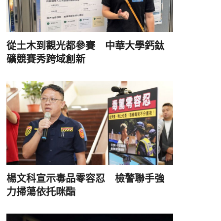
從土木到觀光都參賽 中華大學鈣鈦
礦競賽秀跨域創新
楊文科宣示毒品零容忍 檢警聯手強
力掃蕩依托咪酯