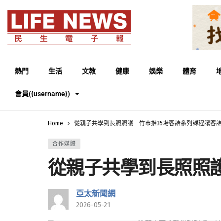
熱門
生活
文教
健康
娛樂
體育
會員({username})
Home
從親子共學到長照照護 竹市推35場客語系列課程讓客
合作媒體
從親子共學到長照照
亞太新聞網
2026-05-21