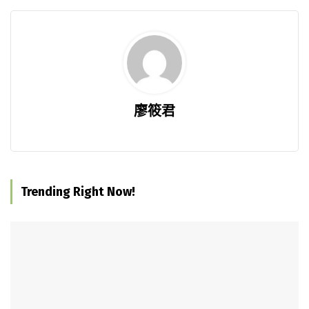
廖筱君
Trending Right Now!