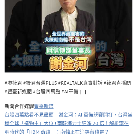
#廖筱君 #筱君台灣PLUS #REALTALK真實對話 #筱君直播間
#豐臺新媒體 #台股四萬點 #AI軍備 […]
新聞合作媒體
豐臺新媒
台股四萬點看不見盡頭！謝金河：AI 軍備競賽開打，台灣坐
穩全球「造物主」大位 ! 南韓海力士狂漲 20 倍！解析李在
明時代的「HBM 奇蹟」：南韓正在追趕台積電？