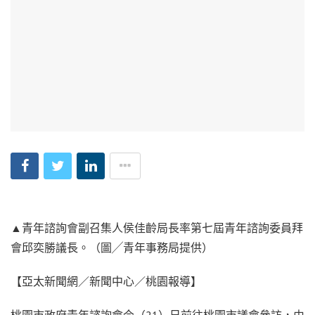
▲青年諮詢會副召集人侯佳齡局長率第七屆青年諮詢委員拜
會邱奕勝議長。（圖╱青年事務局提供）
【亞太新聞網／新聞中心／桃園報導】
桃園市政府青年諮詢會今（21）日前往桃園市議會參訪，由