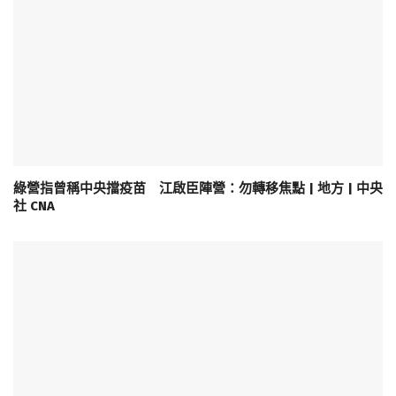
綠營指曾稱中央擋疫苗 江啟臣陣營：勿轉移焦點 | 地方 | 中央
社 CNA