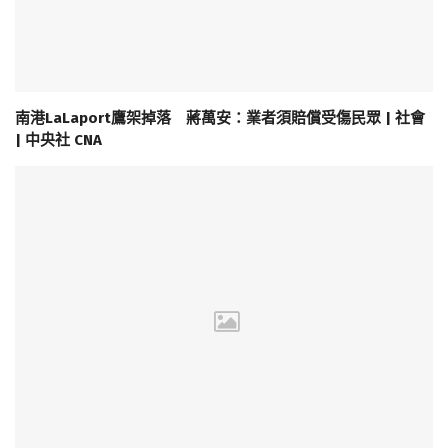
南港LaLaport鷹架掉落 蔣萬安：業者須賠償受傷民眾 | 社會
| 中央社 CNA