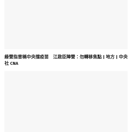
綠營指曾稱中央擋疫苗 江啟臣陣營：勿轉移焦點 | 地方 | 中央
社 CNA