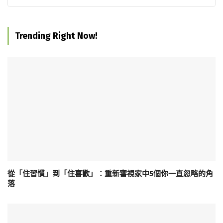
Trending Right Now!
從「住習慣」到「住喜歡」：重新審視家中5個你一直忽略的角
落