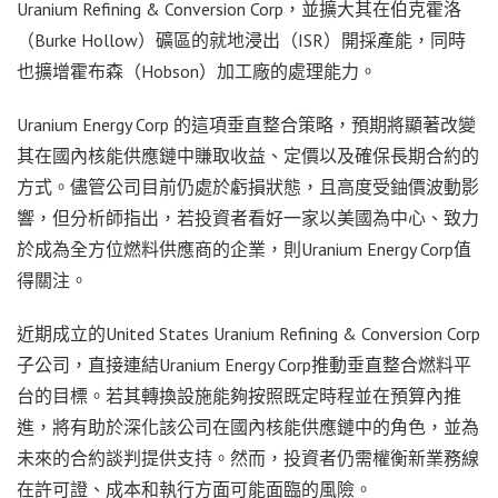
Uranium Refining & Conversion Corp，並擴大其在伯克霍洛
（Burke Hollow）礦區的就地浸出（ISR）開採產能，同時
也擴增霍布森（Hobson）加工廠的處理能力。
Uranium Energy Corp 的這項垂直整合策略，預期將顯著改變
其在國內核能供應鏈中賺取收益、定價以及確保長期合約的
方式。儘管公司目前仍處於虧損狀態，且高度受鈾價波動影
響，但分析師指出，若投資者看好一家以美國為中心、致力
於成為全方位燃料供應商的企業，則Uranium Energy Corp值
得關注。
近期成立的United States Uranium Refining & Conversion Corp
子公司，直接連結Uranium Energy Corp推動垂直整合燃料平
台的目標。若其轉換設施能夠按照既定時程並在預算內推
進，將有助於深化該公司在國內核能供應鏈中的角色，並為
未來的合約談判提供支持。然而，投資者仍需權衡新業務線
在許可證、成本和執行方面可能面臨的風險。