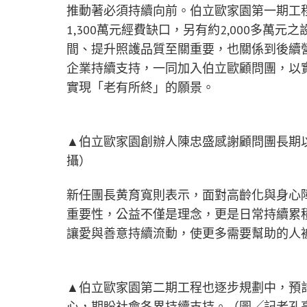
推動著必須持續向前。伯立歐家園第一期工程
1,300萬元經費缺口，另有約2,000多
間、提升照護品質至關重要，也關係到後續
企業持續支持，一同加入伯立歐顧問團，以
實現「老有所終」的願景。
▲伯立歐家園創辦人陳忠盛感謝顧問團長期
攝）
新任團長黄育寬則表示，面對高齡化與身心
重要性，公益不僅是理念，更是日常持續累
讓愛與善意持續流動，使更多需要幫助的人
▲伯立歐家園第二期工程也逐步規劃中，預
心，期盼社會各界持續支持。（圖╱記者孔