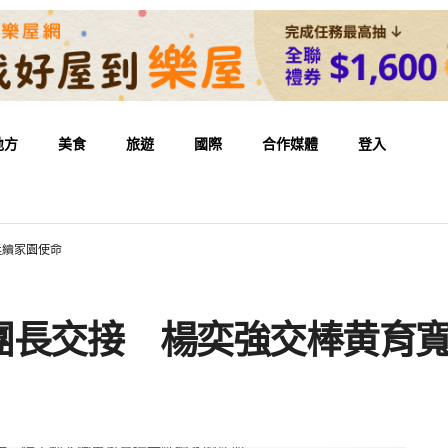
地方
美食
旅遊
國際
合作媒體
登入
延續家園使命
團長交接 楊奕強交棒黄育