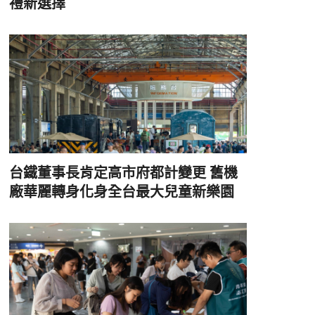
禮新選擇
台鐵董事長肯定高市府都計變更 舊機
廠華麗轉身化身全台最大兒童新樂園