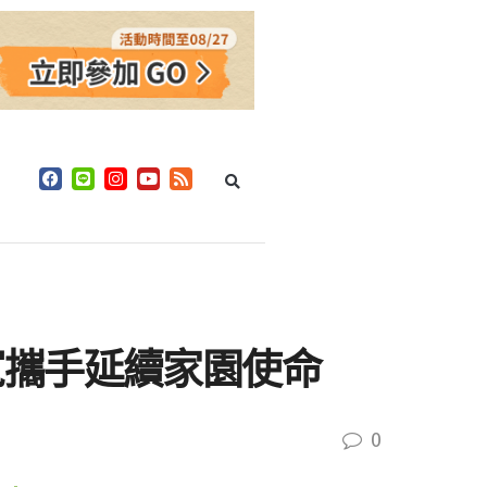
寬攜手延續家園使命
0