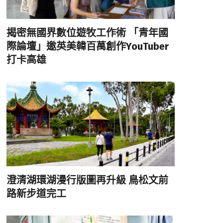
揭密無國界數位遊牧工作術 「青年國
際論壇」邀英美韓百萬創作YouTuber
打卡高雄
澄清湖環湖漫行版圖再升級 鳥松文前
路新步道完工