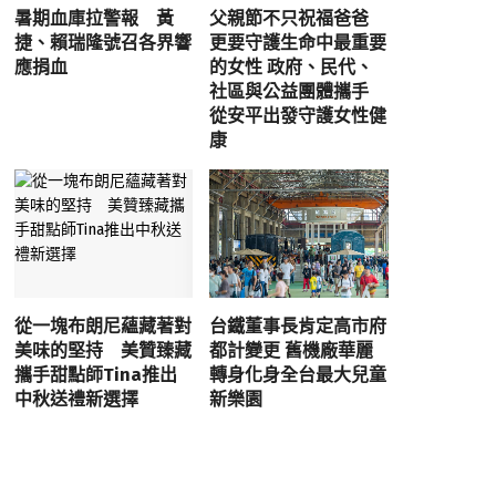
暑期血庫拉警報 黃
父親節不只祝福爸爸
捷、賴瑞隆號召各界響
更要守護生命中最重要
應捐血
的女性 政府、民代、
社區與公益團體攜手
從安平出發守護女性健
康
從一塊布朗尼蘊藏著對
台鐵董事長肯定高市府
美味的堅持 美贊臻藏
都計變更 舊機廠華麗
攜手甜點師Tina推出
轉身化身全台最大兒童
中秋送禮新選擇
新樂園