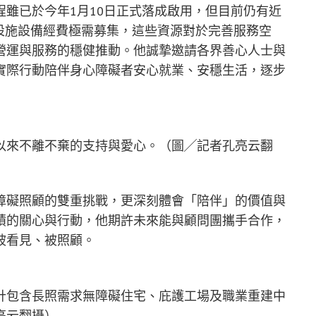
雖已於今年1月10日正式落成啟用，但目前仍有近
萬元之設施設備經費極需募集，這些資源對於完善服務空
營運與服務的穩健推動。他誠摯邀請各界善心人士與
實際行動陪伴身心障礙者安心就業、安穩生活，逐步
以來不離不棄的支持與愛心。（圖╱記者孔亮云翻
障礙照顧的雙重挑戰，更深刻體會「陪伴」的價值與
積的關心與行動，他期許未來能與顧問團攜手合作，
被看見、被照顧。
計包含長照需求無障礙住宅、庇護工場及職業重建中
亮云翻攝）