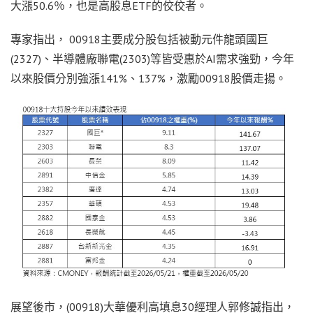
大漲50.6％，也是高股息ETF的佼佼者。
專家指出， 00918主要成分股包括被動元件龍頭國巨
(2327)、半導體廠聯電(2303)等皆受惠於AI需求強勁，今年
以來股價分別強漲141%、137%，激勵00918股價走揚。
展望後市，(00918)大華優利高填息30經理人郭修誠指出，