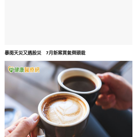
暴雨天災又遇股災 7月新案買氣倒頭栽