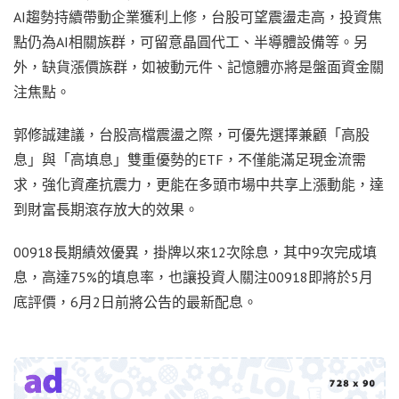
AI趨勢持續帶動企業獲利上修，台股可望震盪走高，投資焦
點仍為AI相關族群，可留意晶圓代工、半導體設備等。另
外，缺貨漲價族群，如被動元件、記憶體亦將是盤面資金關
注焦點。
郭修誠建議，台股高檔震盪之際，可優先選擇兼顧「高股
息」與「高填息」雙重優勢的ETF，不僅能滿足現金流需
求，強化資產抗震力，更能在多頭市場中共享上漲動能，達
到財富長期滾存放大的效果。
00918長期績效優異，掛牌以來12次除息，其中9次完成填
息，高達75%的填息率，也讓投資人關注00918即將於5月
底評價，6月2日前將公告的最新配息。