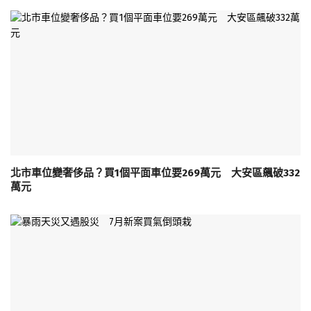
北市車位變奢侈品？買1個平面車位要269萬元 大安區飆破332
萬元