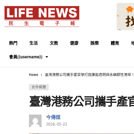
熱門
生活
文教
健康
娛樂
體育
會員({username})
Home
臺灣港務公司攜手產官學打造廉能透明與永續韌性港埠
合作媒體
臺灣港務公司攜手產
今傳媒
2026-05-22