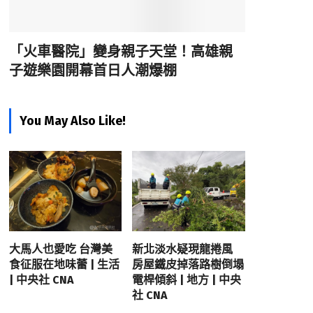
「火車醫院」變身親子天堂！高雄親
子遊樂園開幕首日人潮爆棚
You May Also Like!
大馬人也愛吃 台灣美
新北淡水疑現龍捲風
食征服在地味蕾 | 生活
房屋鐵皮掉落路樹倒塌
| 中央社 CNA
電桿傾斜 | 地方 | 中央
社 CNA