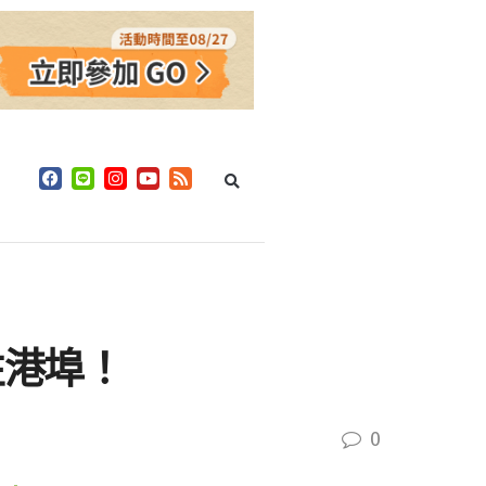
性港埠！
0