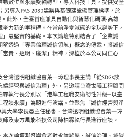
推動數位與永續雙軸轉型，導入科技工具，提供安全
；另導入PAS 2080建築與基礎建設碳管理標準，於
）查證。此外，全臺首座兼具自動化與智慧化碼頭-高雄
競爭力新的里程碑。在當前淨零減碳的全球趨勢下，
理」最堅實的基礎。本次論壇特別結合了「企業誠
期望透過「專業倫理誠信領航」概念的傳遞，將誠信
「當責、透明、廉潔」精神，深植於本公司同仁心
台灣透明組織協會葉一璋理事長主講「從SDGs談
永續經營與誠信治理」外，另邀請台灣世曦工程顧問
柏霖執行長分別以「港埠工程職安衛韌性升級─以臺
工程談永續」為題進行演講。並聚焦「誠信經營與淨
中興大學李長晏主任秘書、台灣透明組織協會葉一璋
技師及東方風能科技公司陳柏霖執行長進行座談。
，本次論壇凝聚與會者對永續發展、誠信治理、減碳