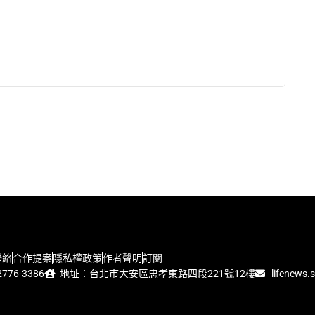
聯絡
合作提案
隱私權政策
作者聲明
訂閱
776-3386
地址：台北市大安區忠孝東路四段221號12樓
lifenews.