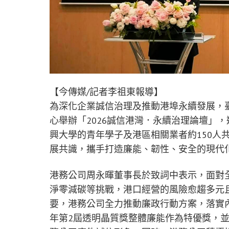
【今傳媒/記者李祖東報導】
為深化企業誠信治理及推動港埠永續發展，
心舉辦「2026誠信港灣．永續治理論壇」
興大學的青年學子及港區相關業者約150人
展共識，攜手打造廉能、韌性、安全的現代
港務公司周永暉董事長於致詞中表示，面對
淨零減碳等挑戰，港口經營的風險愈趨多元
要，港務公司全力推動廉政行動方案，落實內
年第2屆透明晶質獎整體廉能作為特優獎，