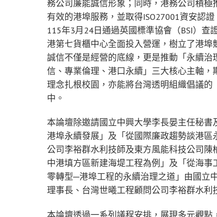
務公司廉能誠信形象；同時，港務公司積極
有效的港埠服務，並取得ISO27001資安認證
115年3月24日通過英國標準協會（BSI
港第七貨櫃中心全面投入營運，樹立了港埠
誠信不僅是經營的底線，更是推動「永續治
信、專業倫理、港口永續」三大核心主軸，
理念扎根校園，亦能將台灣透明組織倡議的
中。
本論壇除邀請國立中興大學李長晏主任秘書及
港埠永續發展」及「從國際廉政趨勢談港區
公司李裕群水利技師及東方風能科技公司陳
中港填方區新建海堤工程為例」及「從海事
零轉型─港埠工程的永續治理之道」由國立
理事長、台灣世曦工程顧問公司李裕群水利
本論壇透過一系列議程安排，展現多元觀點