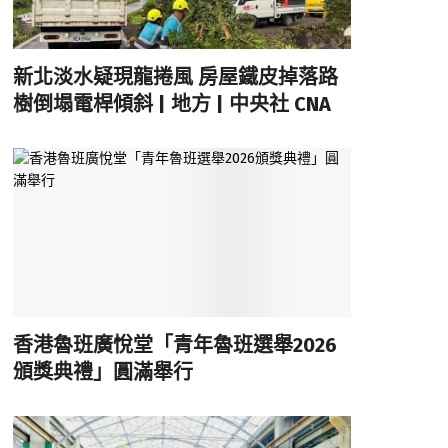
新北淡水疑現龍捲風 房屋鐵皮掉落路
樹倒塌電桿傾斜 | 地方 | 中央社 CNA
香港魯班廣悅堂「青年魯班選舉2026
頒獎典禮」圓滿舉行