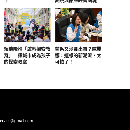
全
變現與品牌經營關鍵
賴瑞隆推「遊戲探索教
菊系又涉貪出事？陳麗
育」 讓城市成為孩子
娜：這樣的新潮流，太
的探索教室
可怕了！
service@gmail.com