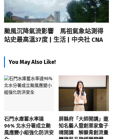
颱風沉降氣流影響 馬祖氣象站測得
站史最高溫37度 | 生活 | 中央社 CNA
You May Also Like!
石門水庫蓄水率達
屏縣府「大師開講」邀
96% 北水分署成立颱
知名藝人暨創業家詹子
風應變小組強化防洪安
晴開講 解鎖青創流量