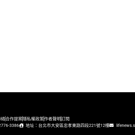
聯絡
合作提案
隱私權政策
作者聲明
訂閱
776-3386
地址：台北市大安區忠孝東路四段221號12樓
lifenews.