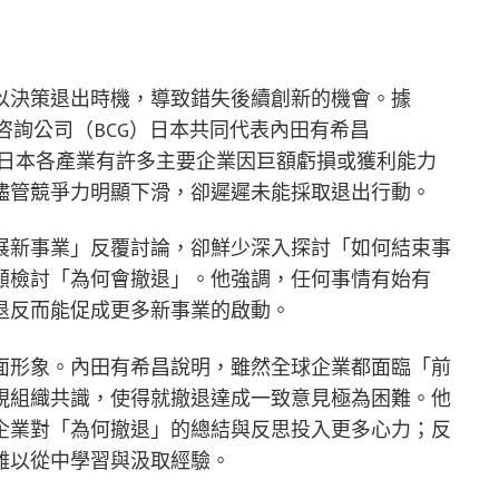
以決策退出時機，導致錯失後續創新的機會。據
報導，波士頓咨詢公司（BCG）日本共同代表內田有希昌
年間，雖然日本各產業有許多主要企業因巨額虧損或獲利能力
儘管競爭力明顯下滑，卻遲遲未能採取退出行動。
展新事業」反覆討論，卻鮮少深入探討「如何結束事
顧檢討「為何會撤退」。他強調，任何事情有始有
退反而能促成更多新事業的啟動。
面形象。內田有希昌說明，雖然全球企業都面臨「前
視組織共識，使得就撤退達成一致意見極為困難。他
企業對「為何撤退」的總結與反思投入更多心力；反
難以從中學習與汲取經驗。