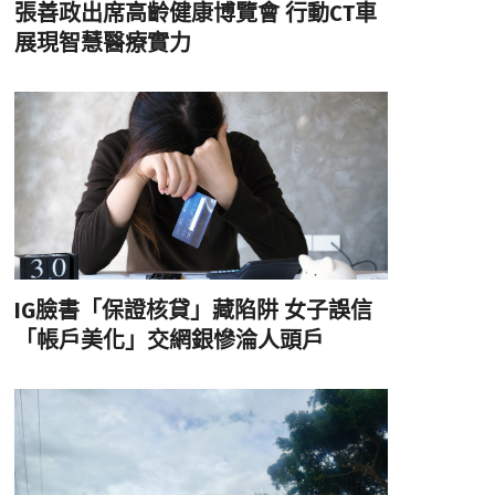
張善政出席高齡健康博覽會 行動CT車
展現智慧醫療實力
IG臉書「保證核貸」藏陷阱 女子誤信
「帳戶美化」交網銀慘淪人頭戶