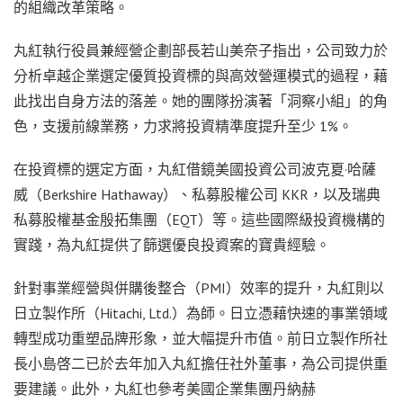
的組織改革策略。
丸紅執行役員兼經營企劃部長若山美奈子指出，公司致力於
分析卓越企業選定優質投資標的與高效營運模式的過程，藉
此找出自身方法的落差。她的團隊扮演著「洞察小組」的角
色，支援前線業務，力求將投資精準度提升至少 1%。
在投資標的選定方面，丸紅借鏡美國投資公司波克夏·哈薩
威（Berkshire Hathaway）、私募股權公司 KKR，以及瑞典
私募股權基金殷拓集團（EQT）等。這些國際級投資機構的
實踐，為丸紅提供了篩選優良投資案的寶貴經驗。
針對事業經營與併購後整合（PMI）效率的提升，丸紅則以
日立製作所（Hitachi, Ltd.）為師。日立憑藉快速的事業領域
轉型成功重塑品牌形象，並大幅提升市值。前日立製作所社
長小島啓二已於去年加入丸紅擔任社外董事，為公司提供重
要建議。此外，丸紅也參考美國企業集團丹納赫