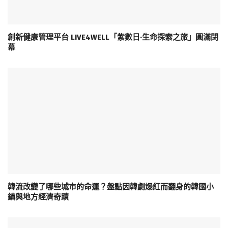
創新健康管理平台 LIVE4WELL「紫數日·生命探索之旅」圓滿閉
幕
韓流改變了哪些城市的命運？盤點因韓劇爆紅而翻身的韓國小
鎮與地方經濟奇蹟