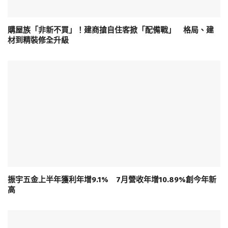
購屋族「非新不買」！建商搶自住客掀「配備戰」 格局、建
材到精裝修全升級
振宇五金上半年獲利年增9.1% 7月營收年增10.89%創今年新
高