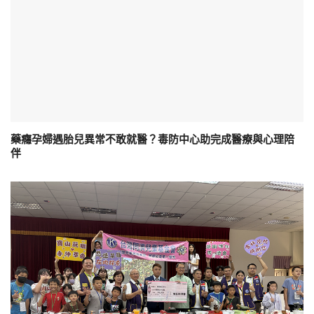
藥癮孕婦遇胎兒異常不敢就醫？毒防中心助完成醫療與心理陪
伴