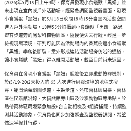
(2026)年5月19日上午9時，保育員發現小食蟻獸「黑妞」並
未出現在室內或戶外活動場，經緊急調閱監視器畫面，發現
小食蟻獸「黑妞」於5月18日晚間18時15分自室內活動空間
進入戶外活動場，18時55分拍攝到小食蟻獸「黑妞」路過
遊客步道旁的鳳梨科植物園區，隨後便失去行蹤。經進一步
檢視現場環境，研判可能因為活動場內的香蕉樹遭小食蟻獸
「黑妞」攀爬後斷裂，意外形成連結活動場旁仿岩的通道，
讓小食蟻獸「黑妞」得以離開活動場，截至目前尚未返回。
保育員在發現小食蟻獸「黑妞」脫逃後立即啟動搜尋機制，
於(5/19-20)2天投入約 65 人次進行周邊環境的地毯式搜
尋，範圍涵蓋環園步道、主軸步道、熱帶雨林區周邊、雨林
區往昆蟲館沿線、大貓熊館旁山區及沙澳動物區等地點。於
熱帶雨林區周邊緊急加設6台自動相機及4組誘捕籠，持續監
測其活動跡象，保育員也同步加強巡查及監視器調閱，希望
儘速掌握其行蹤。