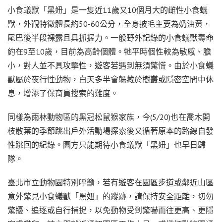
小食蟻獸「黑妞」是一隻近11歲又10個月大的雌性小食蟻
獸，外觀特徵體長約50-60公分，全身披毛主要為奶油黃，
尾巴後半段裸露且具抓握力。一般野外記錄的小食蟻獸壽命
約在9至10歲，目前為高齡個體。牠平時個性較為敏感、膽
小，對人並不具攻擊性，遊客若遇到無須驚慌。由於小食蟻
獸屬於夜行性動物，白天多半會躲藏於樹叢或隱密空間中休
息，增添了保育員搜索的難度。
同樣為雨林動物區的黑冠松鼠猴家族，今(5/20)也在喬木開
枝散葉的季節跳出戶外活動場探索後又循著原本的路線自發
性跳回的紀錄。園方只能期待小食蟻獸「黑妞」也早日歸
隊。
臺北市立動物園特別呼籲，若有遊客在園區步道或鄰近山區
意外驚見小食蟻獸「黑妞」的蹤跡，請保持安全距離，切勿
驚擾、追逐或自行捕捉，以免動物受到驚嚇而往更高、更隱