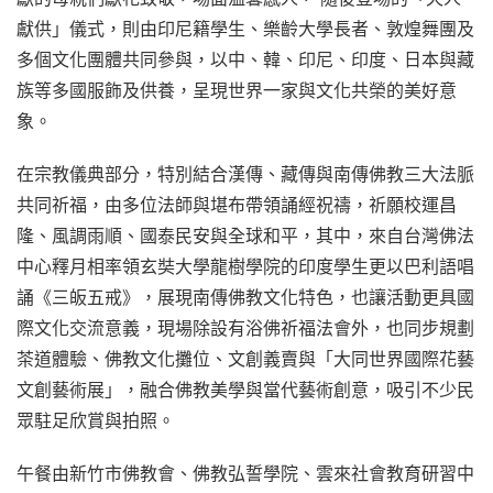
獻供」儀式，則由印尼籍學生、樂齡大學長者、敦煌舞團及
多個文化團體共同參與，以中、韓、印尼、印度、日本與藏
族等多國服飾及供養，呈現世界一家與文化共榮的美好意
象。
在宗教儀典部分，特別結合漢傳、藏傳與南傳佛教三大法脈
共同祈福，由多位法師與堪布帶領誦經祝禱，祈願校運昌
隆、風調雨順、國泰民安與全球和平，其中，來自台灣佛法
中心釋月相率領玄奘大學龍樹學院的印度學生更以巴利語唱
誦《三皈五戒》，展現南傳佛教文化特色，也讓活動更具國
際文化交流意義，現場除設有浴佛祈福法會外，也同步規劃
茶道體驗、佛教文化攤位、文創義賣與「大同世界國際花藝
文創藝術展」，融合佛教美學與當代藝術創意，吸引不少民
眾駐足欣賞與拍照。
午餐由新竹市佛教會、佛教弘誓學院、雲來社會教育研習中