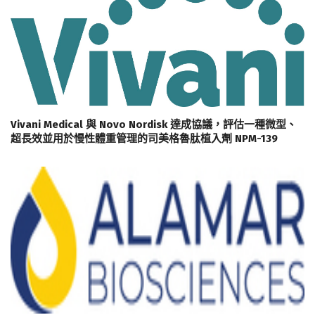
Vivani Medical 與 Novo Nordisk 達成協議，評估一種微型、
超長效並用於慢性體重管理的司美格魯肽植入劑 NPM-139