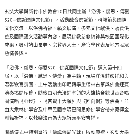
玄奘大學與新竹市佛教會20日共同主辦「浴佛・感恩・傳愛
520—佛誕國際文化節」，活動融合佛誕節、母親節與國際
文化交流，以浴佛祈福、藝文展演、多元文化獻供、蔬食供
養及國際藝文活動等內容，展現佛教慈悲精神與校園國際化
成果，吸引諸山長老、宗教界人士、產官學代表及地方民眾
熱情參與。
「浴佛・感恩・傳愛520—佛誕國際文化節」邁入第十四
屆，以「浴佛、感恩、傳愛」為主軸，現場洋溢莊嚴祥和與
溫馨歡喜氛圍，上午活動由印尼籍學生帶來古箏與佛曲迎賓
演奏揭開序幕，隨後由明光法師率領的大雄精舍觀世音合唱
團演唱《心經》、《普賢十大願》與《回向偈》等佛曲，並
由大乘林佛學會及中華民國寧瑪巴聞思修佛學會帶來藏傳金
剛舞祈福，以梵樂法音為大眾祈願平安吉祥。
開幕儀式中特別舉行「佛誕傳愛光球」啟動典禮，玄奘大學