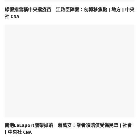
綠營指曾稱中央擋疫苗 江啟臣陣營：勿轉移焦點 | 地方 | 中央
社 CNA
南港LaLaport鷹架掉落 蔣萬安：業者須賠償受傷民眾 | 社會
| 中央社 CNA