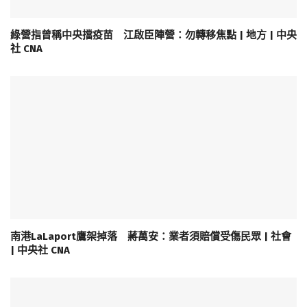
綠營指曾稱中央擋疫苗 江啟臣陣營：勿轉移焦點 | 地方 | 中央
社 CNA
南港LaLaport鷹架掉落 蔣萬安：業者須賠償受傷民眾 | 社會
| 中央社 CNA