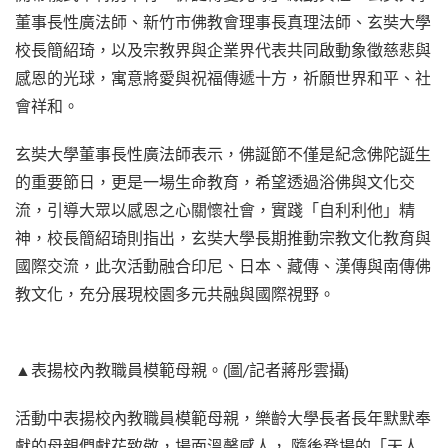
董事長性廣法師、新竹市佛教會理事長真理法師、玄奘大學
校長簡紹琦，以及宗教界與企業界代表共同啟動象徵慈悲與
感恩的光球，寓意將愛與祝福傳遞十方，祈願世界和平、社
會祥和。
玄奘大學董事長性廣法師表示，佛誕節不僅是紀念佛陀誕生
的重要節日，更是一場生命教育，希望透過浴佛與文化交
流，引導大眾以感恩之心關懷社會，實踐「自利利他」精
神，校長簡紹琦則指出，玄奘大學長期推動宗教文化教育與
國際交流，此次活動融合印尼、日本、藏傳、漢傳與南傳佛
教文化，充分展現校園多元共融與國際視野。
▲表揚校內教職員模範母親。(圖/記者蔣彤雲攝)
活動中表揚校內教職員模範母親，樂齡大學長者長年默默奉
獻的母親們獻花致敬，場面溫馨感人， 隨後登場的「天人