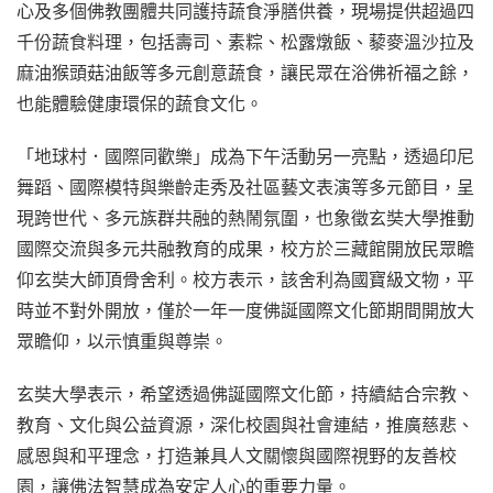
心及多個佛教團體共同護持蔬食淨膳供養，現場提供超過四
千份蔬食料理，包括壽司、素粽、松露燉飯、藜麥溫沙拉及
麻油猴頭菇油飯等多元創意蔬食，讓民眾在浴佛祈福之餘，
也能體驗健康環保的蔬食文化。
「地球村．國際同歡樂」成為下午活動另一亮點，透過印尼
舞蹈、國際模特與樂齡走秀及社區藝文表演等多元節目，呈
現跨世代、多元族群共融的熱鬧氛圍，也象徵玄奘大學推動
國際交流與多元共融教育的成果，校方於三藏館開放民眾瞻
仰玄奘大師頂骨舍利。校方表示，該舍利為國寶級文物，平
時並不對外開放，僅於一年一度佛誕國際文化節期間開放大
眾瞻仰，以示慎重與尊崇。
玄奘大學表示，希望透過佛誕國際文化節，持續結合宗教、
教育、文化與公益資源，深化校園與社會連結，推廣慈悲、
感恩與和平理念，打造兼具人文關懷與國際視野的友善校
園，讓佛法智慧成為安定人心的重要力量。