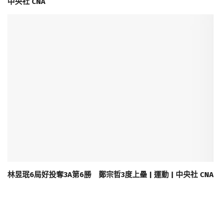
中央社 CNA
林昱珉6局好投奪3A第6勝 鄭宗哲3度上壘 | 運動 | 中央社 CNA