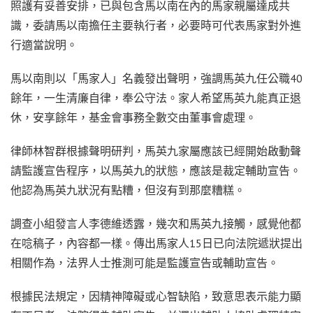
照護有妥善安排，已與包含馬以南在內的馬家親屬達成共
識，委請馬以南擔任主要執行者，必要時可代表馬家對外進
行適當說明。
馬以南則以「馬家人」名義發出聲明，強調馬英九任公職40
餘年，一生清廉自律，奉公守法。家人希望馬英九能真正退
休，安享餘年，基金會事務全數交由董事會處理。
律師林智群根據聲明研判，馬英九家屬應該已經開始啟動聲
請監護宣告程序，以馬英九的狀態，應該是裁定輔助宣告。
他認為馬英九狀況有點糟，但沒有到那麼糟糕。
調查小組發言人李德維透露，幾次和馬英九接觸，感覺他都
在唸稿子，內容都一樣。傳出馬家人15日已向法院遞狀提出
相關作為，法界人士推測可能是監護宣告或輔助宣告。
根據民法規定，因精神障礙或心智缺陷，致意思表示能力顯