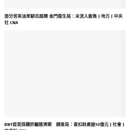
部分苦茶油苯駢芘超標 金門衛生局：未流入販售 | 地方 | 中央
社 CNA
BNT疫苗採購詐騙慈濟案 調查局：查扣財產逾10億元 | 社會 |