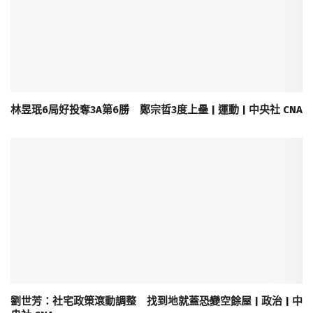
林昱珉6局好投奪3A第6勝 鄭宗哲3度上壘 | 運動 | 中央社 CNA
劉世芳：社宅政策滾動調整 找到地就蓋恐變空餘屋 | 政治 | 中