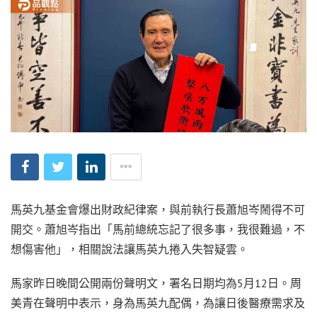
馬英九基金會爆出財政紀律案，與前執行長蕭旭岑鬧得不可
開交。蕭旭岑指出「馬前總統忘記了很多事，我很難過，不
想傷害他」，相關說法讓馬英九捲入失智疑雲。
馬家昨日晚間公開兩份聲明文，署名日期均為5月12日。周
美青在聲明中表示，身為馬英九配偶，為讓日後醫療需求及