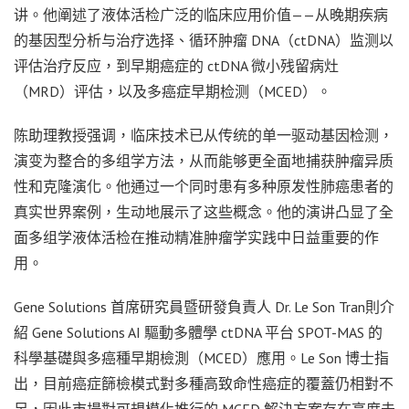
讲。他阐述了液体活检广泛的临床应用价值——从晚期疾病
的基因型分析与治疗选择、循环肿瘤 DNA（ctDNA）监测以
评估治疗反应，到早期癌症的 ctDNA 微小残留病灶
（MRD）评估，以及多癌症早期检测（MCED）。
陈助理教授强调，临床技术已从传统的单一驱动基因检测，
演变为整合的多组学方法，从而能够更全面地捕获肿瘤异质
性和克隆演化。他通过一个同时患有多种原发性肺癌患者的
真实世界案例，生动地展示了这些概念。他的演讲凸显了全
面多组学液体活检在推动精准肿瘤学实践中日益重要的作
用。
Gene Solutions 首席研究員暨研發負責人 Dr. Le Son Tran則介
紹 Gene Solutions AI 驅動多體學 ctDNA 平台 SPOT-MAS 的
科學基礎與多癌種早期檢測（MCED）應用。Le Son 博士指
出，目前癌症篩檢模式對多種高致命性癌症的覆蓋仍相對不