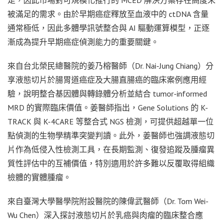
足，因此市場對可規模化推行的 MCED 解決方案存在高度未
被滿足的需求。由於早期癌症釋放至血液中的 ctDNA 含量
通常極低，因此多體學訊號整合與 AI 驅動運算模型，正逐
漸成為提升早期癌症偵測能力的重要關鍵。
來自台北榮民總醫院的姜乃榕醫師（Dr. Nai-Jung Chiang）分
享液態切片於腸胃道癌症及大腸直腸癌的臨床案例應用經
驗，說明整合基因體與轉錄體分析並結合 tumor-informed
MRD 的實際臨床價值。姜醫師指出，Gene Solutions 的 K-
TRACK 與 K-4CARE 等整合式 NGS 檢測，可提供超越單一位
點偵測的生物學精準突變判讀。此外，姜醫師也強調液態切
片作為低侵入性檢測工具，在長期監測、復發追蹤及腫瘤異
質性評估中的互補價值，特別適用於許多難以反覆取得組織
檢體的實體腫瘤。
來自臺灣大學
醫學院附設醫院的陳偉武醫師（Dr. Tom Wei-
Wu Chen）深入探討液態切片於乳癌與肉瘤的臨床整合應