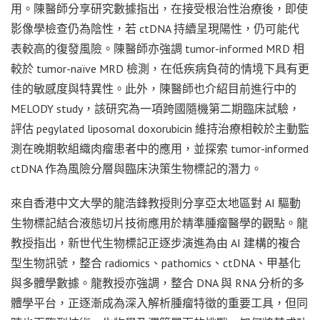
用。陳醫師分享研究數據指出，在接受根治性治療後，即使
影像學檢查仍為陰性，若 ctDNA 持續呈現陽性，仍可能代
表較高的復發風險。陳醫師亦強調 tumor-informed MRD 相
較於 tumor-naïve MRD 檢測，在低疾病負荷的情境下具有更
佳的敏感度與特異性。此外，陳醫師也介紹目前進行中的
MELODY study，該研究為一項跨國隨機第二期臨床試驗，
評估 pegylated liposomal doxorubicin 維持治療相較於主動監
測在晚期軟組織肉瘤患者中的應用，並探索 tumor-informed
ctDNA 作為風險分層與臨床決策生物標記的潛力。
來自香港中文大學的龍浩鋒教授則分享亞太地區對 AI 驅動
生物標記結合液態切片技術應用於精準腫瘤醫學的觀點。龍
教授指出，新世代生物標記正逐步演進為由 AI 建構的複合
型生物訊號，整合 radiomics、pathomics、ctDNA、甲基化
與多體學數據。龍教授亦強調，整合 DNA 與 RNA 分析的多
體學平台，正逐漸成為深入解析腫瘤特徵的重要工具，但同