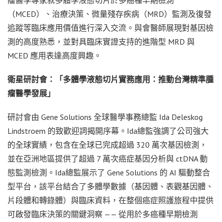
瘤醫學專家就多體學液態切片於多癌種早期檢測
（MCED）、治療決策、微量殘存疾病（MRD）監測及復發
追蹤等臨床應用價值進行深入交流。與會醫師展現對基因檢
測的高度熟悉，並對具臨床實證支持的進階型 MRD 與
MCED 應用表達高度興趣。
衛星研討會：「多體學液態切片實務應用：推動台灣精準腫
瘤醫學發展」
研討會由 Gene Solutions 全球醫學事務總監 Ida Deleskog
Lindstroem 的致歡迎詞揭開序幕。Ida總監強調了公司強大
的全球實績，包含在全球已完成超過 320 萬次基因檢測，
並在亞洲地區提供了超過 7 萬次癌症基因分析與 ctDNA 動
態監測檢測。Ida總監展示了 Gene Solutions 的 AI 驅動整合
型平台，該平台結合了多體學數據（基因體、表觀基因體、
片段體和轉錄體）與臨床資料，在整個癌症照護旅程中提供
可啟發臨床決策的關鍵洞察 —— 從用於多癌種早期檢測