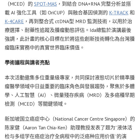
（MCED）的
SPOT-MAS
，到結合 DNA+RNA 完整分析並搭
載 AI 強化工具（如 OriCUP）與融合基因偵測的
K-TRACK
和
K-4CARE
，再到整合式 ctDNA型 MRD 監測技術，以用於治
療選擇、耐藥性追蹤及腫瘤動態評估。Ida總監於演講最後
強調，此計畫的核心目標在於將這些創新技術轉化為台灣腫
瘤臨床實務中的真實世界臨床價值。
學術議程與講者亮點
本次活動邀集
多位重量級
專家，共同探討液態切片於精準腫
瘤醫學領域中日益重要的臨床角色與發展趨勢，聚焦於多體
學、人工智慧（AI）、微量殘存疾病（MRD）及多癌種早期
檢測（MCED）等關鍵領域。
新加坡国立癌症中心（National Cancer Centre Singapore）的
陈家健（Aaron Tan Chia-Ken）助理教授发表了题为”液体活
检与多组学在癌症治疗全病程中的泛癌种应用价值”的演