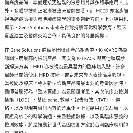
備高度基礎，準備迎接更進階的液態切片與多體學應用。此
外，多體學技術正逐漸被臨床醫師熟悉，而 MCED 亦逐步被
視為癌症篩檢與精準腫瘤醫學的重要創新方向。上述結果也
顯示，Gene Solutions 未來在台灣持續深化科學教育、臨床
實證建立及醫師交流合作，具備良好的發展契機。
在 Gene Solutions 腫瘤基因檢測產品組合中，K-4CARE 為醫
師關注度最高的檢測產品，其次為 K-TRACK 與其他腫瘤診
斷解決方案。MRD 亦被視為最具潛力的臨床切入點，許多
醫師已開始使用 MRD 技術，或對未來導入表達高度興趣。
當被問及臨床上導入新型診斷產品時最重要的考量因素時，
醫師普遍認為「臨床實證」為最關鍵考量，其次依序為檢測
極限（LOD）、基因 panel 數量、報告時效（TAT）、價
格，以及與現有檢測內容的差異化。上述結果再次凸顯，以
實證為核心的科學溝通、完整驗證數據，以及具臨床意義的
檢測效能，將是推動新世代基因檢測方案於台灣臨床應用的