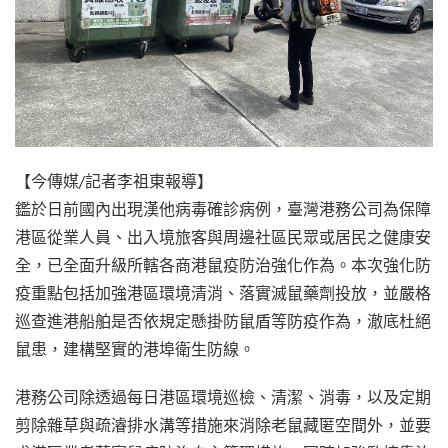
【今傳媒/記者李祖東報導】
鑑於日前國內出現漢他病毒確診病例，臺灣港務公司為保障
港區從業人員、出入境旅客與周邊社區民眾或居民之健康安
全，已全面升級所轄各商港鼠疫防治強化作為。本次強化防
疫重點包括加強港區環境清消、落實滅鼠藥劑投放，並嚴格
巡查進港船舶是否依規定懸掛防鼠盾等防疫作為，澈底杜絕
鼠患，建構堅實的港埠衛生防線。
港務公司除透過每日港區環境巡檢、清潔、消毒，以及定期
剪除雜草與疏濬排水溝等措施來消除老鼠藏匿空間外，並要