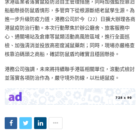
求港區業者落實鼠疫防治自主管理措施，同時加強監控靠泊
船舶懸掛防鼠盾情形，多管齊下從根源斷絕老鼠孳生源。為
進一步升級防疫力道，港務公司於今（22）日擴大辦理各商
港鼠疫防治行動。本次行動聚焦於辦公廳舍、旅客服務中
心、通關場站及倉庫等鼠類活動高風險區域，進行全面巡
檢、加強清消並投放高密度滅鼠藥劑；同時，現場亦嚴格查
核靠泊碼頭之商船，確認防鼠盾均確實且穩固懸掛。
港務公司強調，未來將持續聯手港區相關單位，滾動式檢討
並落實各項防治作為，嚴守境外防線，以杜絕鼠疫。