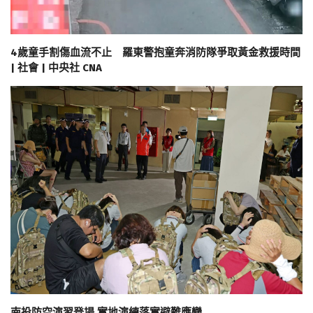
4歲童手割傷血流不止 羅東警抱童奔消防隊爭取黃金救援時間
| 社會 | 中央社 CNA
南投防空演習登場 實地演練落實避難應變