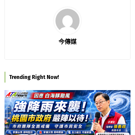
今傳媒
Trending Right Now!