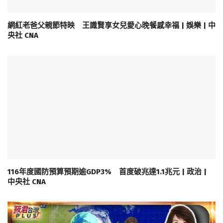
網紅老爸父親節特映 王識賢享女兒愛心晚餐感幸福 | 娛樂 | 中
央社 CNA
116年度國防預算預期逾GDP3% 首度破兆達1.1兆元 | 政治 |
中央社 CNA