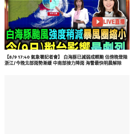
【8/9 17:40 氣象署記者會】 白海豚已減弱成輕颱 估傍晚登陸
浙江/今晚北部雨勢漸緩 中南部接力降雨 海警最快明晨解除