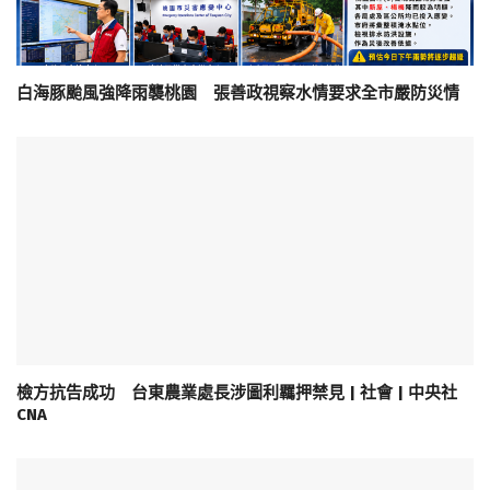
白海豚颱風強降雨襲桃園 張善政視察水情要求全市嚴防災情
檢方抗告成功 台東農業處長涉圖利羈押禁見 | 社會 | 中央社
CNA