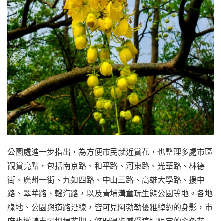
公園處進一步指出，為方便市民就近賞花，也整理多處市區
觀賞亮點，包括南京路、和平路、河東路、光華路、林德
街、廣州一街、九如四路、中山三路、高雄大學路、援中
路、翠華路、輜汽路，以及青埔溝童玩生態公園等地。各地
綠地、公園與道路沿線，皆可見阿勃勒優雅綽約的身影，市
府也邀請市民把握花期，悠閒漫步感受這場限定的金色花