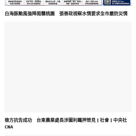
白海豚颱風強降雨襲桃園 張善政視察水情要求全市嚴防災情
檢方抗告成功 台東農業處長涉圖利羈押禁見 | 社會 | 中央社
CNA