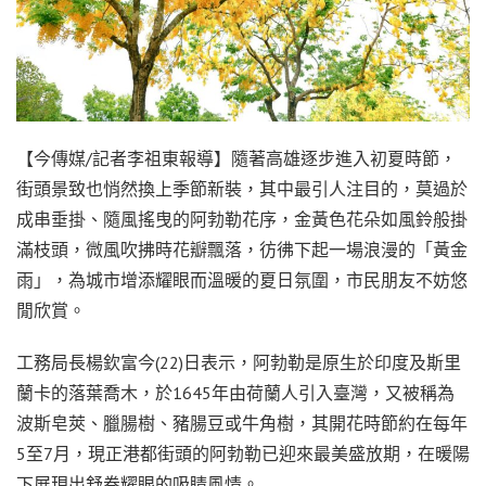
【今傳媒/記者李祖東報導】隨著高雄逐步進入初夏時節，
街頭景致也悄然換上季節新裝，其中最引人注目的，莫過於
成串垂掛、隨風搖曳的阿勃勒花序，金黃色花朵如風鈴般掛
滿枝頭，微風吹拂時花瓣飄落，彷彿下起一場浪漫的「黃金
雨」，為城市增添耀眼而溫暖的夏日氛圍，市民朋友不妨悠
閒欣賞。
工務局長楊欽富今(22)日表示，阿勃勒是原生於印度及斯里
蘭卡的落葉喬木，於1645年由荷蘭人引入臺灣，又被稱為
波斯皂莢、臘腸樹、豬腸豆或牛角樹，其開花時節約在每年
5至7月，現正港都街頭的阿勃勒已迎來最美盛放期，在暖陽
下展現出舒卷耀眼的吸睛風情。