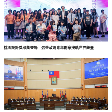
桃園設計獎頒獎登場 張善政盼青年創意接軌世界舞臺