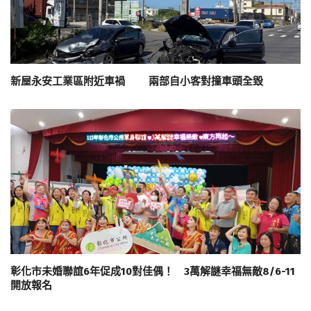
新屋永安工業區附近車禍 兩部自小客對撞車頭全毀
彰化市未婚聯誼6年促成10對佳偶！ 3萬解謎幸福無敵8/6-11
開放報名