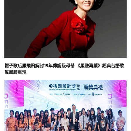
帽子歌后鳳飛飛解封15年傳說級母帶 《鳳聲再續》經典台語歌
謠黑膠重現