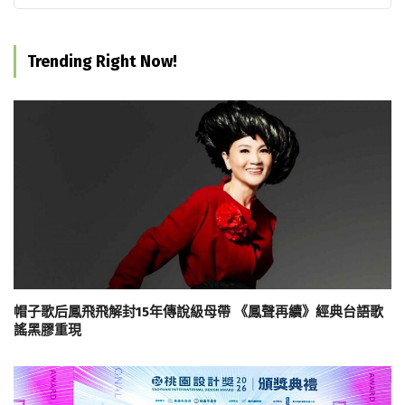
Trending Right Now!
帽子歌后鳳飛飛解封15年傳說級母帶 《鳳聲再續》經典台語歌
謠黑膠重現