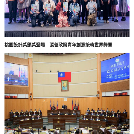
桃園設計獎頒獎登場 張善政盼青年創意接軌世界舞臺