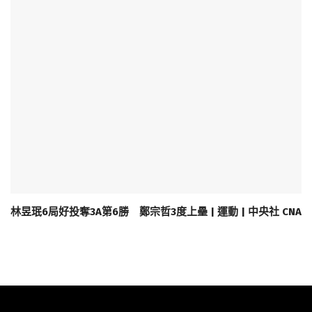
林昱珉6局好投奪3A第6勝 鄭宗哲3度上壘 | 運動 | 中央社 CNA