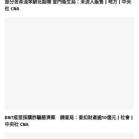
部分苦茶油苯駢芘超標 金門衛生局：未流入販售 | 地方 | 中央
社 CNA
BNT疫苗採購詐騙慈濟案 調查局：查扣財產逾10億元 | 社會 |
中央社 CNA