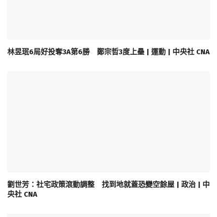
林昱珉6局好投奪3A第6勝 鄭宗哲3度上壘 | 運動 | 中央社 CNA
劉世芳：社宅政策滾動調整 找到地就蓋恐變空餘屋 | 政治 | 中
央社 CNA