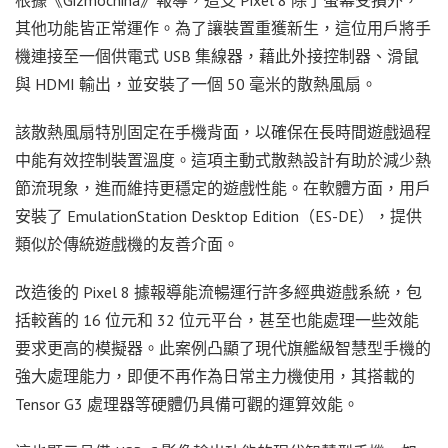
其他功能皆正常運作。為了讓裝置重獲新生，這位用戶將手
機連接至一個供電式 USB 集線器，藉此外接控制器、滑鼠
與 HDMI 輸出，並安裝了一個 50 毫米的散熱風扇。
該散熱風扇特別固定在手機背面，以確保在長時間遊戲過程
中能有效控制裝置溫度。這項主動式散熱設計有助於減少熱
節流現象，進而維持更穩定的遊戲性能。在軟體方面，用戶
安裝了 EmulationStation Desktop Edition（ES-DE），提供
類似於傳統遊戲機的友善介面。
改造後的 Pixel 8 據報導能流暢運行許多經典遊戲系統，包
括較舊的 16 位元和 32 位元平台，甚至也能處理一些效能
要求更高的模擬器。此案例凸顯了現代旗艦級智慧型手機的
強大處理能力，即便不再作為日常主力機使用，其搭載的
Tensor G3 處理器等硬體仍具備可觀的運算效能。