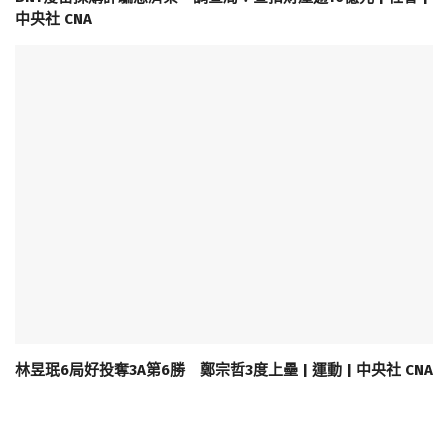
中央社 CNA
林昱珉6局好投奪3A第6勝 鄭宗哲3度上壘 | 運動 | 中央社 CNA