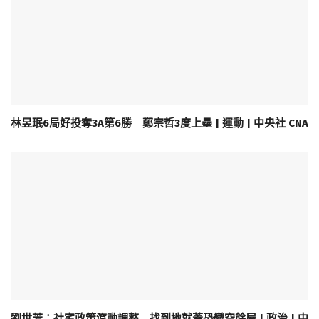
林昱珉6局好投奪3A第6勝 鄭宗哲3度上壘 | 運動 | 中央社 CNA
劉世芳：社宅政策滾動調整 找到地就蓋恐變空餘屋 | 政治 | 中