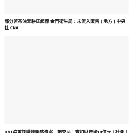
部分苦茶油苯駢芘超標 金門衛生局：未流入販售 | 地方 | 中央
社 CNA
BNT疫苗採購詐騙慈濟案 調查局：查扣財產逾10億元 | 社會 |