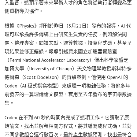
入監督，這預示著未來學術人才的角色將從執行者轉變為更
側重指導與協作。
根據《Physics》期刊於昨日（5月21日）發布的報導，AI 代
理可以承擔許多傳統上由研究生負責的任務，例如解決問
題、整理專案、閱讀文獻、運算數據、撰寫程式碼，甚至呈
現結果並修正錯誤。報導引述費米國立加速器實驗室
（Fermi National Accelerator Laboratory）傑出科學家暨芝
加哥大學（University of Chicago）天文物理學教授斯科特·多
德爾森（Scott Dodelson）的實驗案例。他使用 OpenAI 的
Codex（AI 程式撰寫模型）來處理一項複雜任務：將他多年
前發表的一篇理論論文模型，套用至去年發布的宇宙學數據
集。
Codex 在不到 60 秒的時間內完成了這項工作。它讀取了原
始論文，找出並解釋相關方程式，將其編寫成程式碼，並對
不同參數組合運行數百次，最終產生數據預測，找出最符合