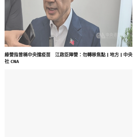
綠營指曾稱中央擋疫苗 江啟臣陣營：勿轉移焦點 | 地方 | 中央
社 CNA