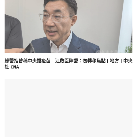
綠營指曾稱中央擋疫苗 江啟臣陣營：勿轉移焦點 | 地方 | 中央
社 CNA