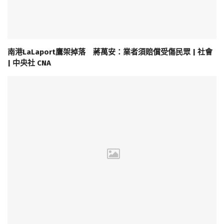
南港LaLaport鷹架掉落 蔣萬安：業者須賠償受傷民眾 | 社會
| 中央社 CNA