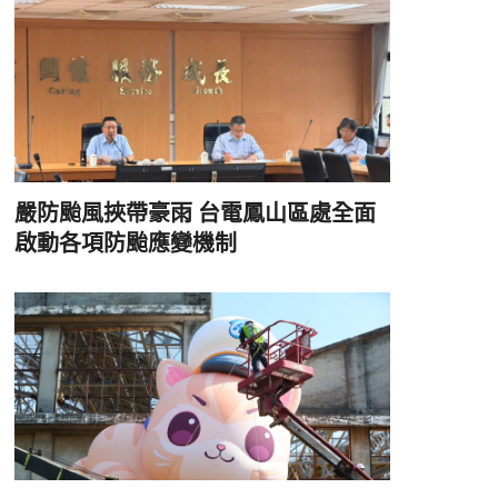
嚴防颱風挾帶豪雨 台電鳳山區處全面
啟動各項防颱應變機制