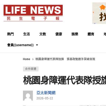
熱門
生活
文教
健康
娛樂
體育
會員({username})
Home
桃園身障運代表隊授旗 張善政勉選手突破自我
合作媒體
桃園身障運代表隊授
亞太新聞網
2026-05-22