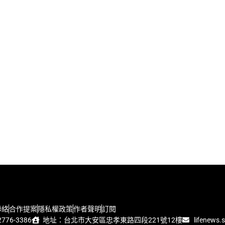
聯絡
合作提案
隱私權政策
作者聲明
訂閱
776-3386
地址：台北市大安區忠孝東路四段221號12樓
lifenews.