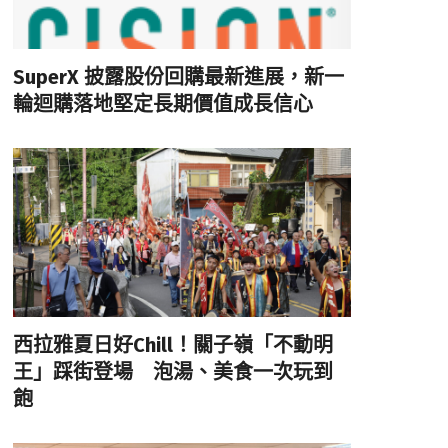
SuperX 披露股份回購最新進展，新一
輪迴購落地堅定長期價值成長信心
西拉雅夏日好Chill！關子嶺「不動明
王」踩街登場 泡湯、美食一次玩到
飽