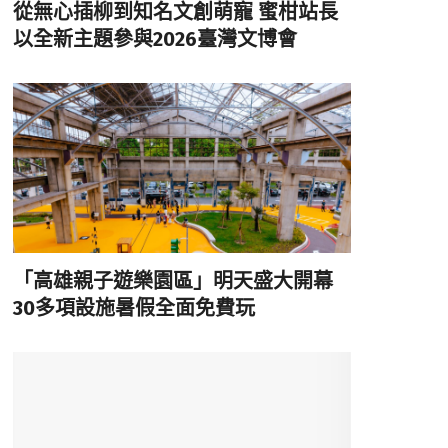
從無心插柳到知名文創萌寵 蜜柑站長
以全新主題參與2026臺灣文博會
「高雄親子遊樂園區」明天盛大開幕
30多項設施暑假全面免費玩