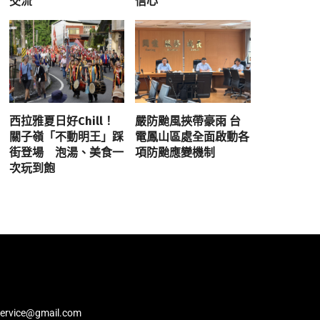
交流
信心
西拉雅夏日好Chill！
嚴防颱風挾帶豪雨 台
關子嶺「不動明王」踩
電鳳山區處全面啟動各
街登場 泡湯、美食一
項防颱應變機制
次玩到飽
service@gmail.com