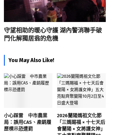
守望相助的暖心守護 湖內警消聯手破
門化解獨居翁的危機
You May Also Like!
小心踩雷 中市農業
2026蘭陽媽祖文化節
局：誤用CAS、產銷履
「三媽賜福 × 十七天后
歷標示恐遭罰
會蘭陽 × 女將護女神」