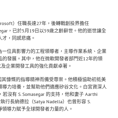
osoft）任職長達27年，後轉戰創投界擔任
. Somasegar，已於5月19日以59歲之齡辭世。他的逝世讓全
人才，同感悲痛。
，逐步成為一位具影響力的工程領導者，主導作業系統、企業
品的發展。其中，他在微軟開發者部門近12年的領
 等平台，以及企業開發工具的強化貢獻卓著。
非凡，更因其慷慨的指導精神而備受尊崇。他積極協助初抵美
領導力培養，並幫助他們適應矽谷文化。白宮資深人
若沒有 S. Somasegar 的支持，他和妻子 Aarthi
行長納德拉（Satya Nadella）也曾形容 S.
以沉靜領導力賦予全球開發者力量的人。