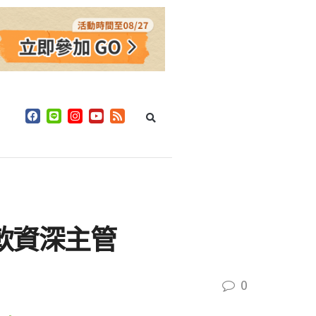
任微軟資深主管
0