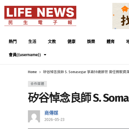
熱門
生活
文教
健康
娛樂
體育
會員({username})
Home
矽谷悼念良師 S. Somasegar 享壽59歲辭世 曾任微軟資
合作媒體
矽谷悼念良師 S. Som
商傳媒
2026-05-23