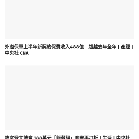
外溢保單上半年新契約保費收入488億 超越去年全年 | 產經 |
中央社 CNA
故宮登文博會 188萬元「龍藏經」套書再打折 | 生活 | 中央社