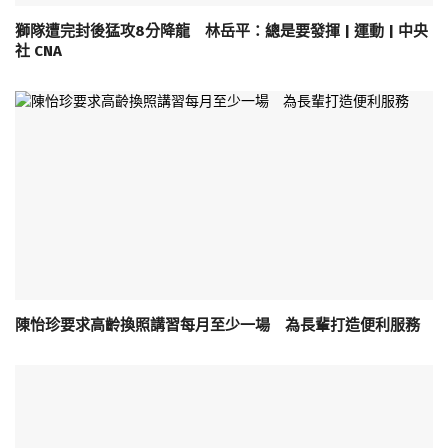
獅隊遭完封後猛攻8分降龍 林岳平：總是要發揮 | 運動 | 中央
社 CNA
陳怡珍要求高齡換照講習每月至少一場 為長輩打造便利服務