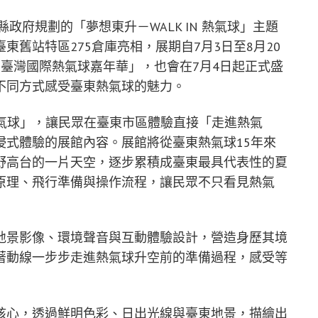
政府規劃的「夢想東升－WALK IN 熱氣球」主題
舊站特區275倉庫亮相，展期自7月3日至8月20
6臺灣國際熱氣球嘉年華」，也會在7月4日起正式盛
不同方式感受臺東熱氣球的魅力。
 熱氣球」，讓民眾在臺東市區體驗直接「走進熱氣
浸式體驗的展館內容。展館將從臺東熱氣球15年來
野高台的一片天空，逐步累積成臺東最具代表性的夏
原理、飛行準備與操作流程，讓民眾不只看見熱氣
地景影像、環境聲音與互動體驗設計，營造身歷其境
著動線一步步走進熱氣球升空前的準備過程，感受等
核心，透過鮮明色彩、日出光線與臺東地景，描繪出