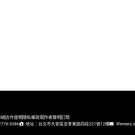
聯絡
合作提案
隱私權政策
作者聲明
訂閱
776-3386
地址：台北市大安區忠孝東路四段221號12樓
lifenews.