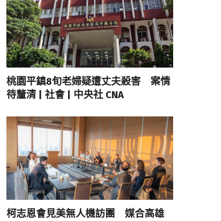
桃園平鎮8旬老婦疑遭丈夫殺害 案情
待釐清 | 社會 | 中央社 CNA
柯志恩會見美無人機訪團 媒合高雄