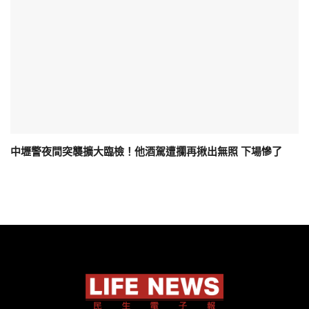
中壢警夜間突襲擴大臨檢！他酒駕遭攔再揪出無照 下場慘了