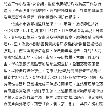
局處工作小組第4次會議，盤點市府權管場域防疫工作執行
進度，全面強化疫情監控、高風險場域稽查、社區動員孳清
及民眾衛教宣導等，嚴格落實各項防疫措施。
依據本市誘卵桶監測結果，115年第19週總卵粒共計
44,294粒，比上期增加24,462粒，且各監測區皆呈現上升趨
勢，其中以仁德區、安南區及中西區最高，應動員孳清標準
達122里，為此林副秘書長責成各局處務必針對權管場域加
強動員，徹底落實孳清巡檢，並啟動專案巡查，針對8大高
風險場域如工地、公園、市場、長照機構、宮廟、移工宿
舍、學校及觀光景點等加強孳生源查核，全面落實源頭管
理，以降低病媒蚊孳生。南市4月份執行高風險登革熱場地
稽查共2,745處，查獲積水容器2,196個及陽性容器45個，所
有陽性容器均已當場完成清除或投藥處理，並請管理單位落
實每週落實巡檢，清除孳生源，上述稽查結果顯示環境中仍
潛藏大量病媒蚊孳生源，提醒民眾切勿掉以輕心，應定期巡
查居戶內外環境，落實「巡、倒、清、刷」，共同守護社區