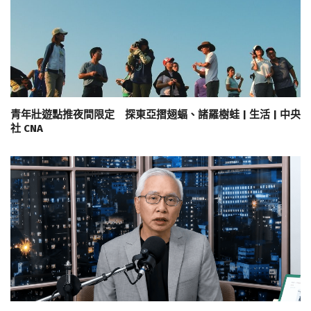
青年壯遊點推夜間限定 探東亞摺翅蝠、諸羅樹蛙 | 生活 | 中央
社 CNA