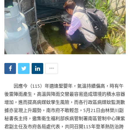
因應今（115）年適逢聖嬰年，氣溫持續偏高，時有午
後雷陣雨產生，高溫與降雨交替最容易造成環境的積水容器
增加，進而提高病媒蚊孳生風險，而各行政區病媒蚊監測數
據亦呈現上升趨勢，南市府不敢輕忽，5月21日由林榮川副
秘書長主持，邀集衛生福利部疾病管制署南區管制中心陳紫
君副主任及市府各局處代表，共同召開115年登革熱防治跨