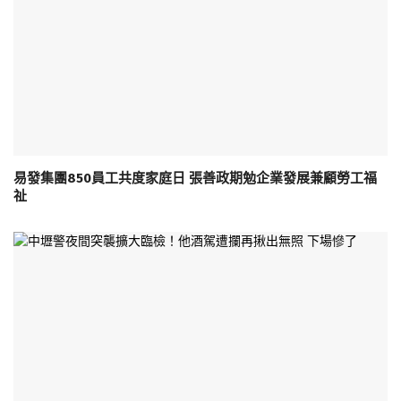
易發集團850員工共度家庭日 張善政期勉企業發展兼顧勞工福
祉