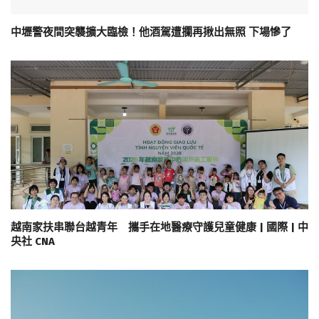
中壢警夜間突襲擴大臨檢！他酒駕遭攔再揪出無照 下場慘了
越南家扶串聯台越青年 攜手在地醫療守護兒童健康 | 國際 | 中
央社 CNA