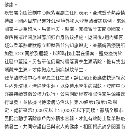
健康。
疾管署南區管制中心陳紫君副主任則表示，全球登革熱疫情
持續，國內目前已累計61例境外移入登革熱確診病例，來源
國家主要為印尼、馬爾地夫、越南、菲律賓等東南亞國家，
提醒民眾出國旅遊應加強自身防蚊措施，返國後2週內如有
疑似登革熱症狀應立即就醫並告知旅遊史，並籲請醫療院所
加強TOCC問診及通報，以即時找出潛在個案，避免疫情於
社區中蔓延。另各單位仍需持續落實孳生源清除，惟有找出
隱藏孳生源，才能徹底杜絕病媒蚊孳生。
登革熱防治中心李翠鳳主任提醒，請民眾雨後應儘快巡視家
戶內外環境，清除孳生源，以免積水孳生病媒蚊，登防中心
亦將持續貫徹公權力執行，公告期間經查獲陽性孳生源將逕
行舉發，並依據《傳染病防治法》第70條第1項第1款規
定，處新臺幣3,000元以上15,000元以下罰鍰。籲請全體市
民配合動手清除家戶內外積水容器，才能有效防止登革熱疫
情發生，共同守護自己與家人的健康。相關資訊請參閱臺南