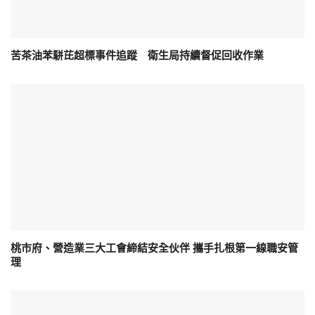
苦茶油苯駢芘超標事件追蹤 衛生局持續督促回收作業
桃市府、營造業三大工會締結安全伙伴 攜手扎根第一線職安管
理