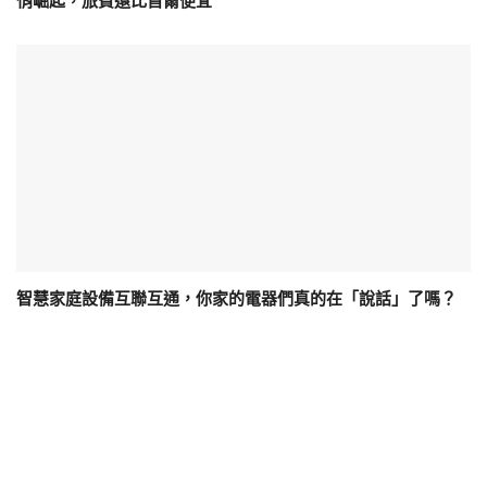
悄崛起，旅費還比首爾便宜
智慧家庭設備互聯互通，你家的電器們真的在「說話」了嗎？