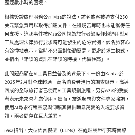
歷經數小時的困境。
根據簽證處理服務公司iVisa的說法，該名旅客被迫支付250
美元緊急費用以取得加速文件，在邊境苦等時也未能獲得任
何支援。這起事件被iVisa公司視為旅行者過度仰賴通用型AI
工具處理法律旅行要求時可能發生的危險實例。該名旅客心
有餘悸地表示，當時不只面對後勤惡夢，更處於求生模式，
並指出「錯誤的資訊在錯誤的時機，代價極高」。
此問題凸顯在AI工具日益普及的背景下。一份由Kantar於
2025年2月對全球超過一萬名消費者進行的調查顯示，高達
四成的全球旅行者已使用AI工具規劃旅程，另有62%的受訪
者表示未來會考慮使用。然而，旅遊顧問與文件專家強調，
使用AI尋求行程靈感與仰賴其提供瞬息萬變的入境要求資
訊，兩者間存在巨大差異。
iVisa指出，大型語言模型（LLMs）在處理簽證研究時面臨