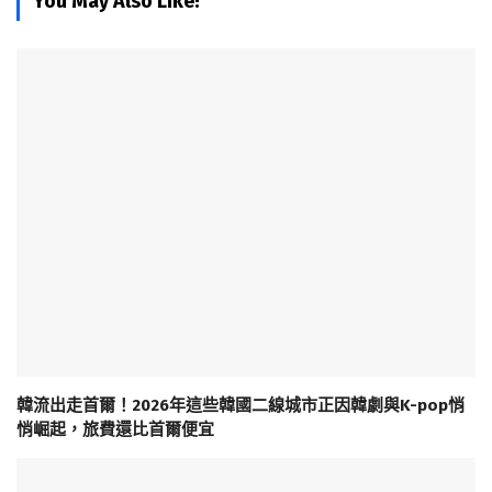
You May Also Like!
韓流出走首爾！2026年這些韓國二線城市正因韓劇與K-pop悄
悄崛起，旅費還比首爾便宜